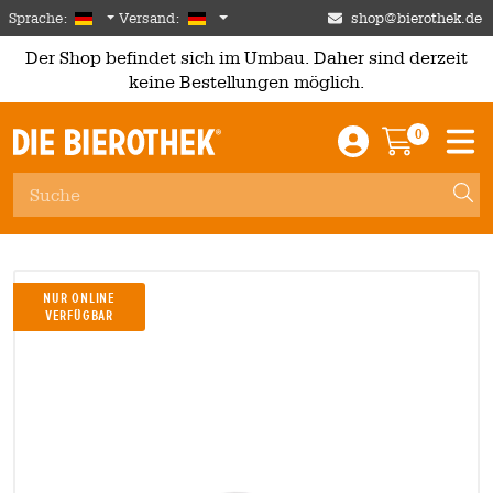
Skip to main content
German
Deutschland
Sprache:
Versand:
shop@bierothek.de
Der Shop befindet sich im Umbau. Daher sind derzeit
keine Bestellungen möglich.
0
Einloggen / An
Warenkor
M
Nur Online
Verfügbar