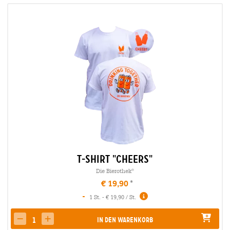
T-Shirt "Cheers"
Die Bierothek
®
€ 19,90
-
1 St. - € 19,90 / St.
In den Warenkorb
decrease quantity
increase quantity