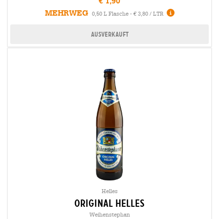
€ 1,90
MEHRWEG
0,50 L Flasche - € 3,80 / LTR
Ausverkauft
Helles
original Helles
Weihenstephan