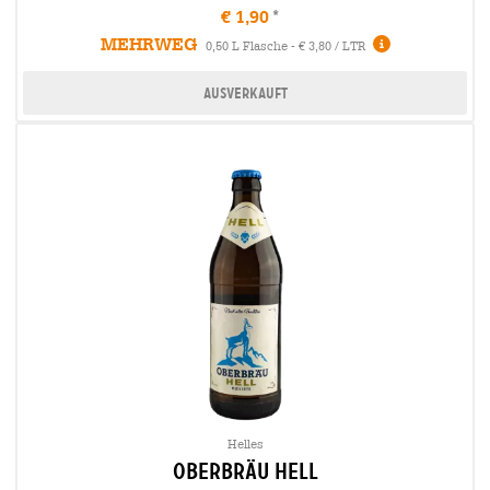
€ 1,90
MEHRWEG
0,50 L Flasche - € 3,80 / LTR
Ausverkauft
Helles
oberbräu hell