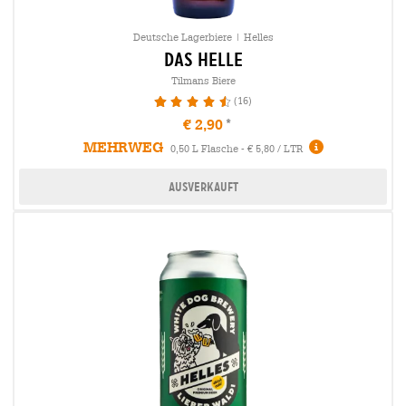
Deutsche Lagerbiere | Helles
das helle
Tilmans Biere
(16)
92.5%
€ 2,90
MEHRWEG
0,50 L Flasche - € 5,80 / LTR
Ausverkauft