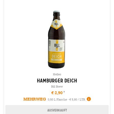
Helles
hamburger deich
Bill Brew
€ 2,90
MEHRWEG
0,50 L Flasche - € 5,80 / LTR
Ausverkauft