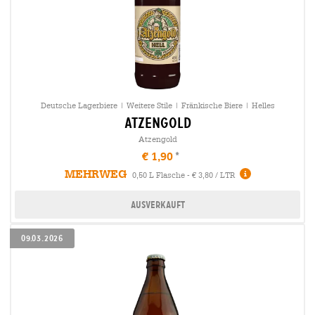
Deutsche Lagerbiere | Weitere Stile | Fränkische Biere | Helles
atzengold
Atzengold
€ 1,90
MEHRWEG
0,50 L Flasche - € 3,80 / LTR
Ausverkauft
09.03.2026