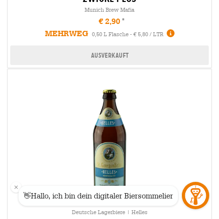
Munich Brew Mafia
€ 2,90
MEHRWEG
0,50 L Flasche - € 5,80 / LTR
Ausverkauft
Deutsche Lagerbiere | Helles