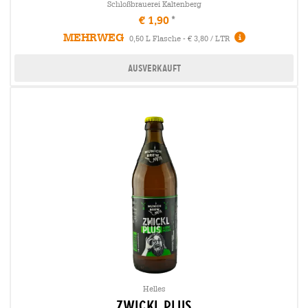
Schloßbrauerei Kaltenberg
€ 1,90
MEHRWEG
0,50 L Flasche - € 3,80 / LTR
Ausverkauft
Helles
zwickl plus