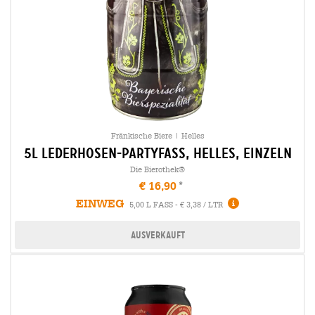
Fränkische Biere | Helles
5l lederhosen-partyfass, helles, einzeln
Die Bierothek®
€ 16,90
EINWEG
5,00 L FASS - € 3,38 / LTR
Ausverkauft