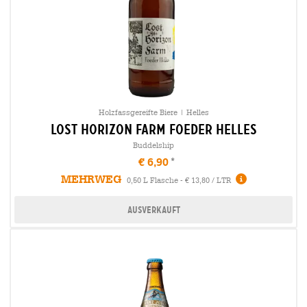
Holzfassgereifte Biere | Helles
lost horizon farm foeder Helles
Buddelship
€ 6,90
MEHRWEG
0,50 L Flasche - € 13,80 / LTR
Ausverkauft