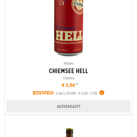
Helles
chiemsee hell
Camba
€ 2,50
EINWEG
0,44 L DOSE - € 5,68 / LTR
Ausverkauft