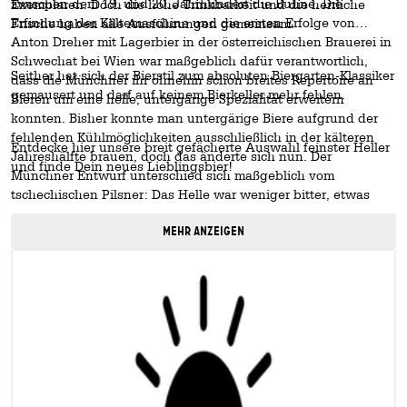
zwischen dem 19. und 20. Jahrhundert die Bühne. Die
Exemplaren. Doch die hohe Trinkbarkeit und die herrliche
Erfindung der Kältemaschine und die ersten Erfolge von
Frische haben alle Ausführungen gemeinsam.
Anton Dreher mit Lagerbier in der österreichischen Brauerei in
Schwechat bei Wien war maßgeblich dafür verantwortlich,
Seither hat sich der Bierstil zum absoluten Biergarten-Klassiker
dass die Münchner ihr ohnehin schon breites Repertoire an
gemausert und darf auf keinem Bierkeller mehr fehlen.
Bieren um eine helle, untergärige Spezialität erweitern
konnten. Bisher konnte man untergärige Biere aufgrund der
fehlenden Kühlmöglichkeiten ausschließlich in der kälteren
Entdecke hier unsere breit gefächerte Auswahl feinster Heller
Jahreshälfte brauen, doch das änderte sich nun. Der
und finde Dein neues Lieblingsbier!
Münchner Entwurf unterschied sich maßgeblich vom
tschechischen Pilsner: Das Helle war weniger bitter, etwas
runder und deutlich süffiger.
MEHR ANZEIGEN