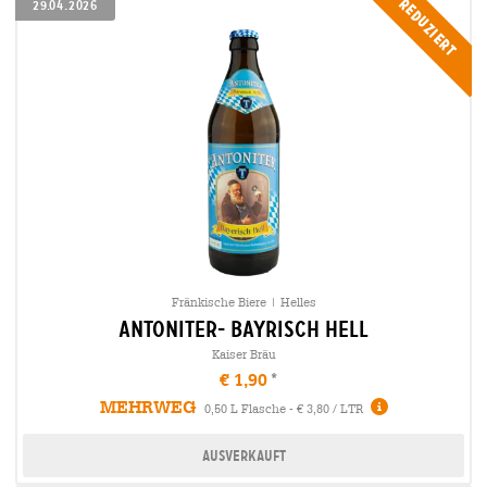
Reduziert
29.04.2026
Fränkische Biere | Helles
antoniter- bayrisch hell
Kaiser Bräu
€ 1,90
MEHRWEG
0,50 L Flasche - € 3,80 / LTR
Ausverkauft