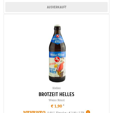
Ausverkauft
Helles
brotzeit Helles
Weiss Rössl
€ 1,90
MEHRWEG
0,50 L Flasche - € 3,80 / LTR