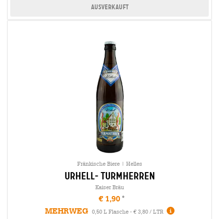
Ausverkauft
Fränkische Biere | Helles
urhell- turmherren
Kaiser Bräu
€ 1,90
MEHRWEG
0,50 L Flasche - € 3,80 / LTR