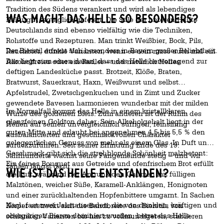
Tradition des Südens verankert und wird als lebendiges
Was macht das Helle so besonders?
Kulturgut tagtäglich gefeiert. Die Stile der unteren Hälfte
Deutschlands sind ebenso vielfältig wie die Techniken,
Rohstoffe und Rezepturen. Man trinkt Weißbier, Bock, Pils,
Der Bierstil erfreut sich besonders in Bayern großer Beliebtheit.
Rauchbier, dunkle Varianten, wenn es sein muss auch mal ein
Das liegt zum einen daran, dass das Helle hervorragend zur
Alkoholfreies oder ein Radler – und natürlich Helles.
deftigen Landesküche passt. Brotzeit, Klöße, Braten,
Bratwurst, Sauerkraut, Haxn, Weißwurst und selbst
Apfelstrudel, Zwetschgenkuchen und in Zimt und Zucker
gewendete Bavesen harmonieren wunderbar mit der milden
Im Normalfall kommt das Helle in einem kristallklaren,
Würze des goldenen Biers. Zum anderen ist der Ruhm des
glanzfeinen Goldton daher. Sein Alkoholgehalt liegt in der
Hellen auf seinen unvergleichlich süffigen, feinsinnig
guten Mitte und erlaubt bei angenehmen 4,5 bis 5,5 % den
ausbalancierten und geschmackvollen Charakter
gelegentlichen Genuss von mehr als einem Glas. In Duft und
zurückzuführen. Seit seiner Erfindung Ende des 19.
Geschmack gibt sich die strohblonde Schönheit malzbetont:
Jahrhunderts wächst seine Fangemeinde stetig – und wir
Ein feines Bouquet aus Getreide und ofenfrischem Brot erfüllt
zählen längst dazu.
Wie ist das Helle entstanden?
die Luft, während der Antrunk den Gaumen mit fülligen
Malztönen, weicher Süße, Karamell-Anklängen, Honignoten
und einer zurückhaltenden Hopfenbittere umgarnt. In Sachen
Nach fast zwei Jahrtausenden, die von dunklen, kräftigen und
Körper erstreckt sich die Bandbreite des Bierstils von
obergärigen Bieren dominiert wurden, betrat das Helle
schlanken Varianten bis hin zu vollmundigeren, stabileren