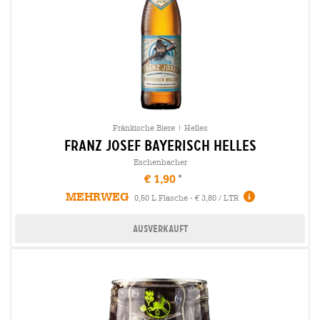
Fränkische Biere | Helles
franz josef bayerisch Helles
Eschenbacher
€ 1,90
MEHRWEG
0,50 L Flasche - € 3,80 / LTR
Ausverkauft