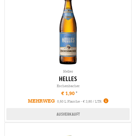
Helles
Helles
Eschenbacher
€ 1,90
MEHRWEG
0,50 L Flasche - € 3,80 / LTR
Ausverkauft