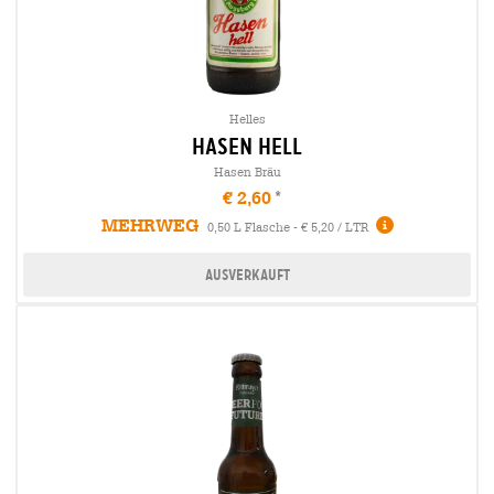
Helles
hasen hell
Hasen Bräu
€ 2,60
MEHRWEG
0,50 L Flasche - € 5,20 / LTR
Ausverkauft