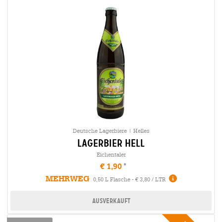
Deutsche Lagerbiere | Helles
lagerbier hell
Eichentaler
€ 1,90
MEHRWEG
0,50 L Flasche - € 3,80 / LTR
Ausverkauft