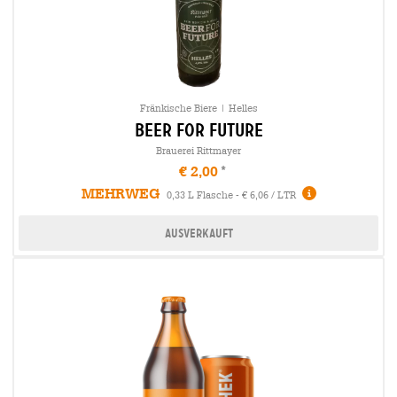
Fränkische Biere | Helles
beer for future
Brauerei Rittmayer
€ 2,00
MEHRWEG
0,33 L Flasche - € 6,06 / LTR
Ausverkauft