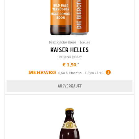
Fränkische Biere | Helles
kaiser Helles
Brauerei Kaiser
€ 1,90
MEHRWEG
0,50 L Flasche - € 3,80 / LTR
Ausverkauft