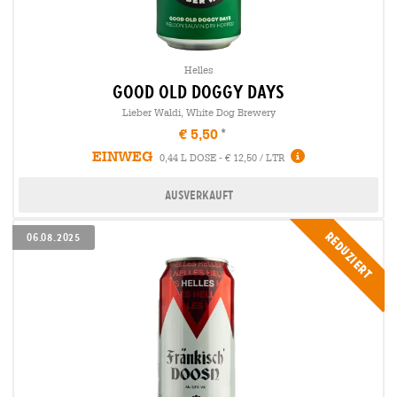
Helles
good old doggy days
Lieber Waldi, White Dog Brewery
€ 5,50
EINWEG
0,44 L DOSE - € 12,50 / LTR
Ausverkauft
Reduziert
06.08.2025