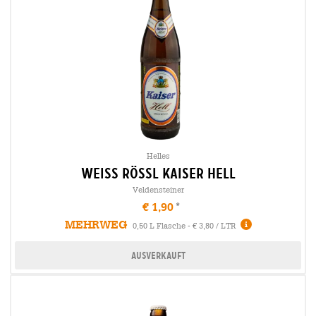
Helles
weiss rössl kaiser hell
Veldensteiner
€ 1,90
MEHRWEG
0,50 L Flasche - € 3,80 / LTR
Ausverkauft