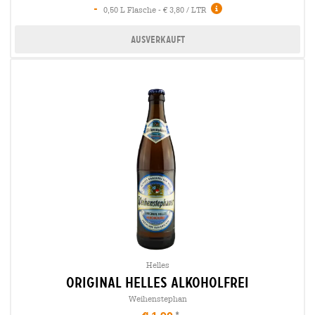
-
0,50 L Flasche - € 3,80 / LTR
Ausverkauft
Helles
original Helles alkoholfrei
Weihenstephan