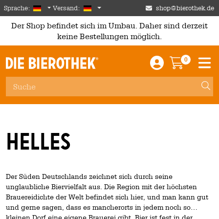
Skip to main content
German
Deutschland
Sprache:
Versand:
shop@bierothek.de
Der Shop befindet sich im Umbau. Daher sind derzeit
keine Bestellungen möglich.
0
Einloggen / An
Warenkor
M
Helles
Der Süden Deutschlands zeichnet sich durch seine
unglaubliche Biervielfalt aus. Die Region mit der höchsten
Brauereidichte der Welt befindet sich hier, und man kann gut
und gerne sagen, dass es mancherorts in jedem noch so
kleinen Dorf eine eigene Brauerei gibt. Bier ist fest in der