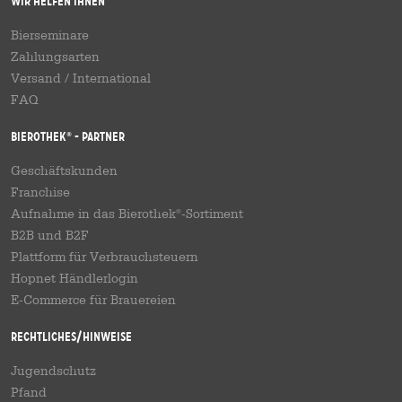
Wir helfen Ihnen
Bierseminare
Zahlungsarten
Versand
/
International
FAQ
Bierothek
- Partner
®
Geschäftskunden
Franchise
Aufnahme in das Bierothek
-Sortiment
®
B2B und B2F
Plattform für Verbrauchsteuern
Hopnet Händlerlogin
E-Commerce für Brauereien
Rechtliches/Hinweise
Jugendschutz
Pfand