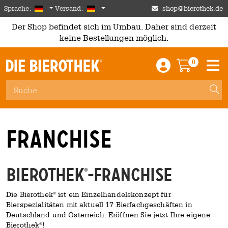
Skip to main content
German
Deutschland
Sprache:
Versand:
shop@bierothek.de
Der Shop befindet sich im Umbau. Daher sind derzeit
keine Bestellungen möglich.
0
Einloggen / An
Warenkor
M
Franchise
Bierothek
-Franchise
®
Die Bierothek
ist ein Einzelhandelskonzept für
®
Bierspezialitäten mit aktuell 17 Bierfachgeschäften in
Deutschland und Österreich. Eröffnen Sie jetzt Ihre eigene
Bierothek
!
®