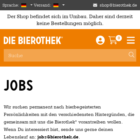
Skip to main content
German
Deutschland
Sprache:
Versand:
shop@bierothek.de
Der Shop befindet sich im Umbau. Daher sind derzeit
keine Bestellungen möglich.
0
Einloggen / An
Warenkor
M
Jobs
Wir suchen permanent nach bierbegeisterten
Persönlichkeiten mit den verschiedensten Hintergünden, die
gemeinsam mit uns die Bierothek
vorantreiben wollen.
®
Wenn Du interessiert bist, sende uns gerne deinen
Lebenslauf an:
jobs@bierothek.de
.