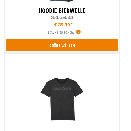
hoodie bierwelle
Die Bierothek®
€ 39,90
-
1 St. - € 39,90 / St.
Größe Wählen