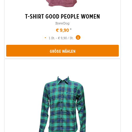
t-shirt good people women
BrewDog
€ 9,90
-
1 St. - € 9,90 / St.
Größe Wählen