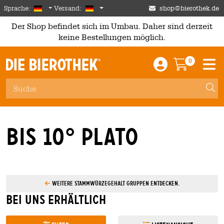
Skip to main content
German
Deutschland
Sprache:
Versand:
shop@bierothek.de
Der Shop befindet sich im Umbau. Daher sind derzeit
keine Bestellungen möglich.
0
Einloggen / An
Warenkor
M
bis 10° Plato
Weitere Stammwürzegehalt Gruppen entdecken.
Bei uns erhältlich