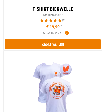
t-shirt bierwelle
Die Bierothek®
(2)
100%
€ 19,90
-
1 St. - € 19,90 / St.
Größe Wählen