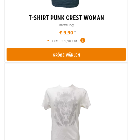
t-shirt punk crest woman
BrewDog
€ 9,90
-
1 St. - € 9,90 / St.
Größe Wählen