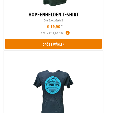
hopfenhelden t-shirt
Die Bierothek®
€ 19,90
-
1 St. - € 19,90 / St.
Größe Wählen