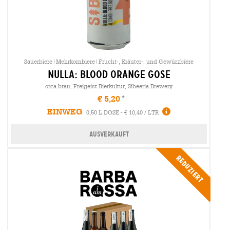
Sauerbiere|Mehrkornbiere|Frucht-, Kräuter-, und Gewürzbiere
nulla: blood orange gose
orca brau, Freigeist Bierkultur, Sibeeria Brewery
€ 5,20
EINWEG
0,50 L DOSE - € 10,40 / LTR
Ausverkauft
Reduziert