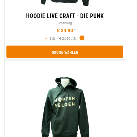
hoodie live craft - die punk
BrewDog
€ 24,90
-
1 St. - € 24,90 / St.
Größe Wählen