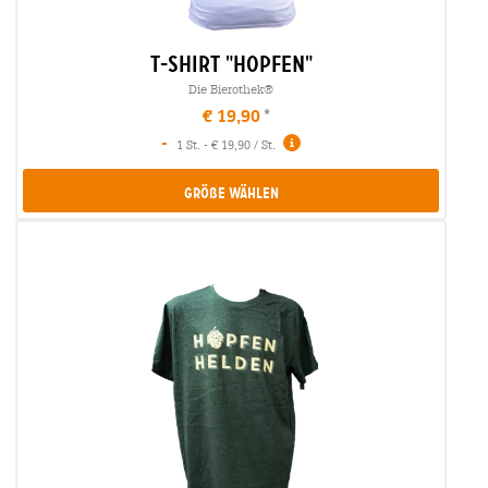
t-shirt "hopfen"
Die Bierothek®
€ 19,90
-
1 St. - € 19,90 / St.
Größe Wählen