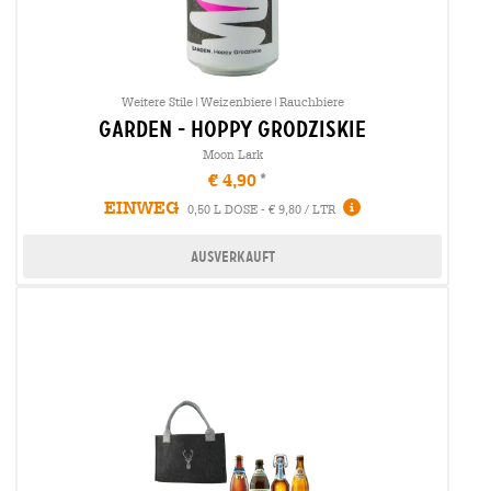
Weitere Stile|Weizenbiere|Rauchbiere
garden - hoppy grodziskie
Moon Lark
€ 4,90
EINWEG
0,50 L DOSE - € 9,80 / LTR
Ausverkauft