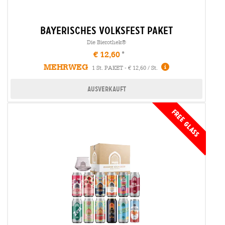
bayerisches volksfest Paket
Die Bierothek®
€ 12,60
MEHRWEG
1 St. PAKET - € 12,60 / St.
Ausverkauft
FREE GLASS