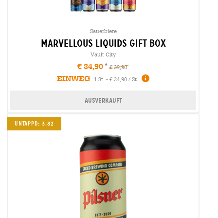
Sauerbiere
marvellous liquids gift box
Vault City
€ 34,90
€ 39,90
EINWEG
1 St. - € 34,90 / St.
Ausverkauft
Untappd: 3,82