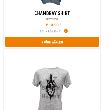
chambray shirt
BrewDog
€ 14,90
-
1 St. - € 14,90 / St.
Größe Wählen