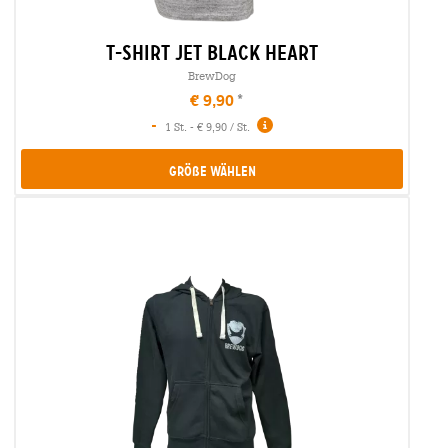
t-shirt jet black heart
BrewDog
€ 9,90
-
1 St. - € 9,90 / St.
Größe Wählen