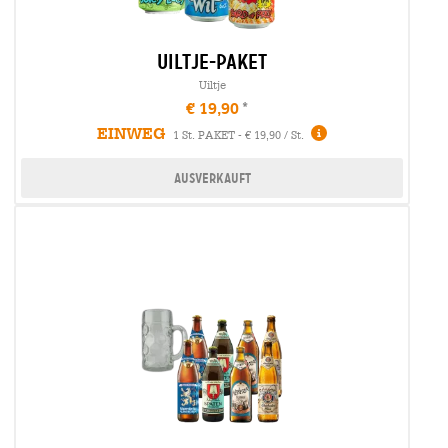
uiltje-paket
Uiltje
€ 19,90
EINWEG
1 St. PAKET - € 19,90 / St.
Ausverkauft