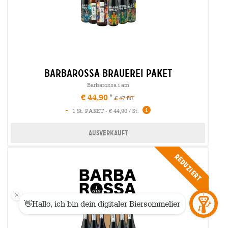
barbarossa brauerei Paket
Barbarossa i am
€ 44,90
€ 47,50
-
1 St. PAKET - € 44,90 / St.
Ausverkauft
Reduziert