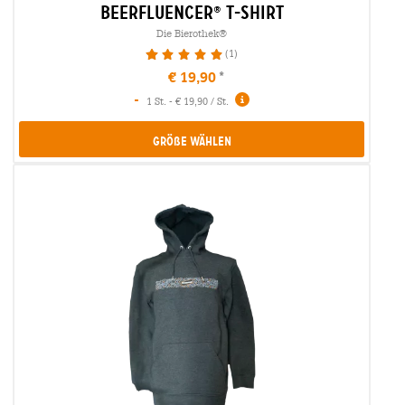
beerfluencer
t-shirt
®
Die Bierothek®
(1)
100%
€ 19,90
-
1 St. - € 19,90 / St.
Größe Wählen