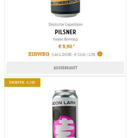
Deutsche Lagerbiere
pilsner
Gekko Brewing
€ 5,90
EINWEG
0,44 L DOSE - € 13,41 / LTR
Ausverkauft
Untappd: 3,707