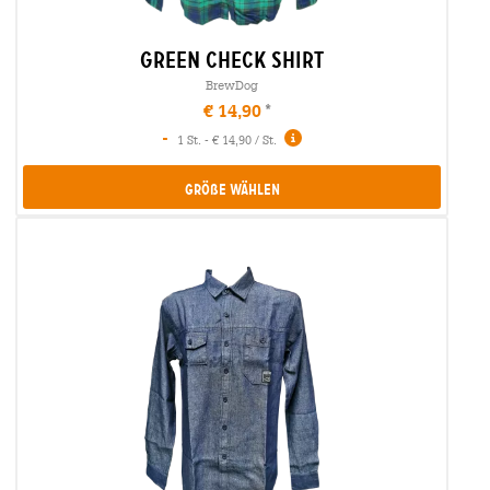
green check shirt
BrewDog
€ 14,90
-
1 St. - € 14,90 / St.
Größe Wählen