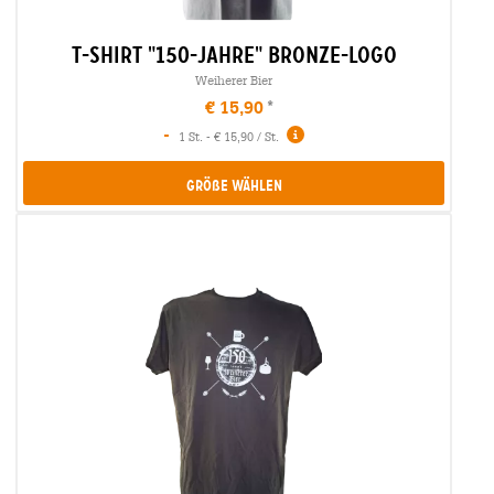
t-shirt "150-jahre" bronze-logo
Weiherer Bier
€ 15,90
-
1 St. - € 15,90 / St.
Größe Wählen