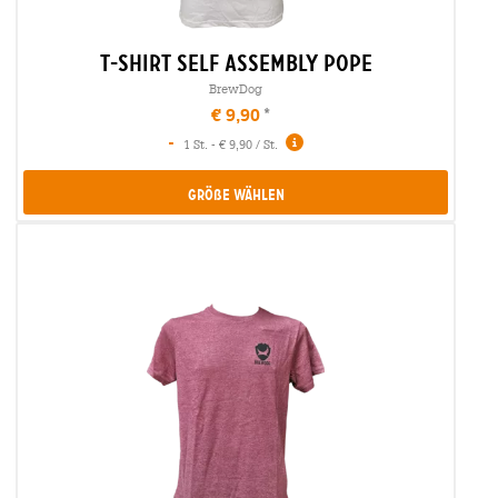
t-shirt self assembly pope
BrewDog
€ 9,90
-
1 St. - € 9,90 / St.
Größe Wählen