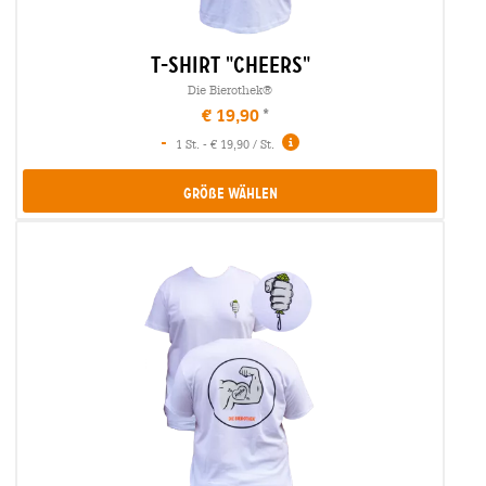
t-shirt "cheers"
Die Bierothek®
€ 19,90
-
1 St. - € 19,90 / St.
Größe Wählen