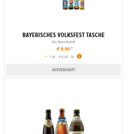
bayerisches volksfest tasche
Die Bierothek®
€ 6,90
-
1 St. - € 6,90 / St.
Ausverkauft