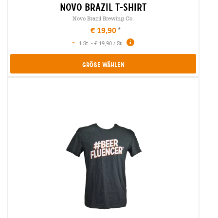
novo brazil t-shirt
Novo Brazil Brewing Co.
€ 19,90
-
1 St. - € 19,90 / St.
Größe Wählen