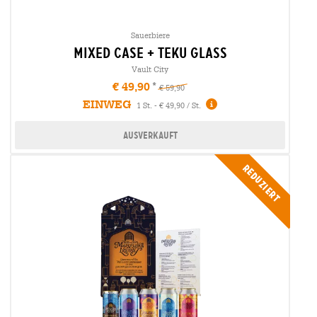
Sauerbiere
mixed case + teku glass
Vault City
€ 49,90
€ 59,90
EINWEG
1 St. - € 49,90 / St.
Ausverkauft
Reduziert