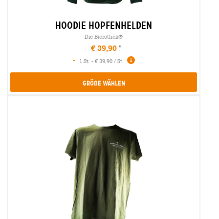
hoodie hopfenhelden
Die Bierothek®
€ 39,90
-
1 St. - € 39,90 / St.
Größe Wählen