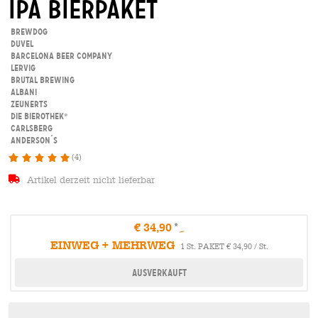
ipa Bierpaket
BrewDog
Duvel
Barcelona Beer Company
Lervig
Brutal Brewing
Albani
Zeunerts
Die Bierothek
®
Carlsberg
Anderson´s
(4)
Artikel derzeit nicht lieferbar
€ 34,90
EINWEG + MEHRWEG
1 St. PAKET € 34,90 / St.
Ausverkauft