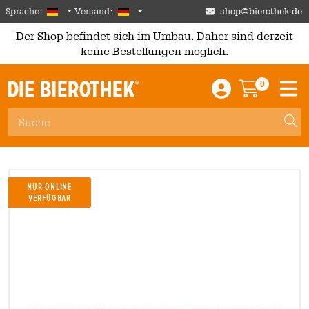
Skip to main content
German
Deutschland
Sprache:
Versand:
shop@bierothek.de
Der Shop befindet sich im Umbau. Daher sind derzeit
keine Bestellungen möglich.
0
Einloggen / An
Warenkor
M
Nur Online
verfügbar