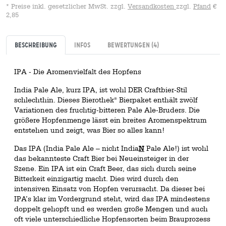
* Preise inkl. gesetzlicher MwSt. zzgl.
Versandkosten
zzgl.
Pfand
€
2,85
Beschreibung
Infos
Bewertungen
(4)
IPA - Die Aromenvielfalt des Hopfens
India Pale Ale, kurz IPA, ist wohl DER Craftbier-Stil
schlechthin. Dieses Bierothek
Bierpaket enthält zwölf
®
Variationen des fruchtig-bitteren Pale Ale-Bruders. Die
größere Hopfenmenge lässt ein breites Aromenspektrum
entstehen und zeigt, was Bier so alles kann!
Das IPA (India Pale Ale – nicht India
N
Pale Ale!) ist wohl
das bekannteste Craft Bier bei Neueinsteiger in der
Szene. Ein IPA ist ein Craft Beer, das sich durch seine
Bitterkeit einzigartig macht. Dies wird durch den
intensiven Einsatz von Hopfen verursacht. Da dieser bei
IPA’s klar im Vordergrund steht, wird das IPA mindestens
doppelt gehopft und es werden große Mengen und auch
oft viele unterschiedliche Hopfensorten beim Brauprozess