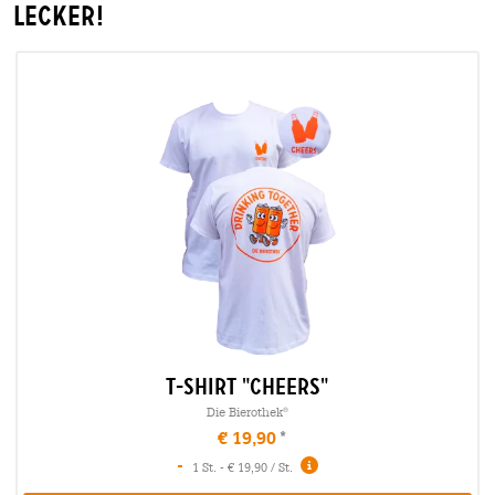
lecker!
T-Shirt "Cheers"
Die Bierothek
®
€ 19,90
-
1 St. - € 19,90 / St.