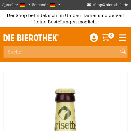
Skip to main content
German
Deutschland
Sprache:
Versand:
shop@bierothek.de
Der Shop befindet sich im Umbau. Daher sind derzeit
keine Bestellungen möglich.
0
Einloggen / An
Warenkor
M