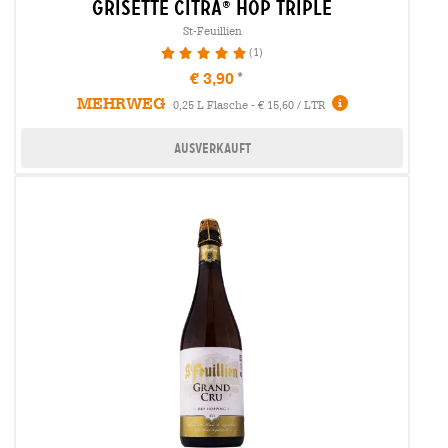
grisette citra
hop triple
®
St-Feuillien
(1)
100%
€ 3,90
MEHRWEG
0,25 L Flasche - € 15,60 / LTR
Ausverkauft