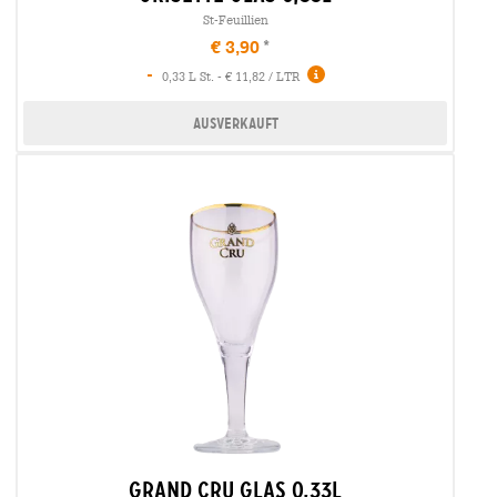
St-Feuillien
€ 3,90
-
0,33 L St. - € 11,82 / LTR
Ausverkauft
grand cru glas 0,33l