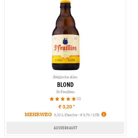
Belgische Ales
blond
St-Feuillien
(1)
100%
€ 3,20
MEHRWEG
0,33 L Flasche - € 9,70 / LTR
Ausverkauft