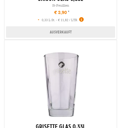
St-Feuillien
€ 3,90
-
0,33 L St. - € 11,82 / LTR
Ausverkauft
grisette glas 0,33l