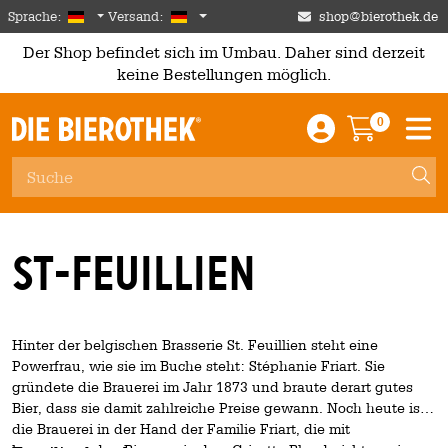
Skip to main content
German
Deutschland
Sprache:
Versand:
shop@bierothek.de
Der Shop befindet sich im Umbau. Daher sind derzeit
keine Bestellungen möglich.
0
Einloggen / An
Warenkor
M
St-Feuillien
Hinter der belgischen Brasserie St. Feuillien steht eine
Powerfrau, wie sie im Buche steht: Stéphanie Friart. Sie
gründete die Brauerei im Jahr 1873 und braute derart gutes
Bier, dass sie damit zahlreiche Preise gewann. Noch heute ist
die Brauerei in der Hand der Familie Friart, die mit