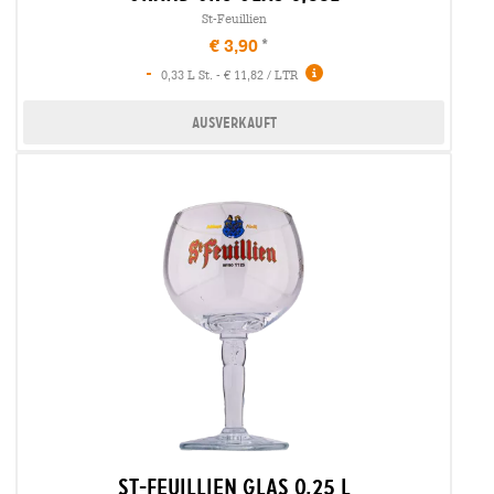
St-Feuillien
€ 3,90
-
0,33 L St. - € 11,82 / LTR
Ausverkauft
st-feuillien glas 0,25 l