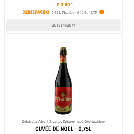
€ 3,50
MEHRWEG
0,33 L Flasche - € 10,61 / LTR
Ausverkauft
Belgische Ales | Frucht-, Kräuter-, und Gewürzbiere
cuvée de noël - 0,75l