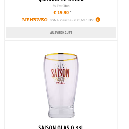
St-Feuillien
€ 19,90
MEHRWEG
0,75 L Flasche - € 26,53 / LTR
Ausverkauft
saison glas 0,33l