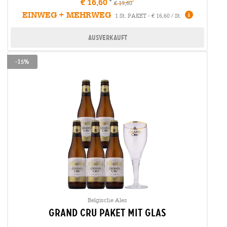
€ 16,60
€ 19,60
EINWEG + MEHRWEG
Infos
1 St. PAKET - € 16,60 / St.
Ausverkauft
-15%
Belgische Ales
Grand Cru Paket mit Glas