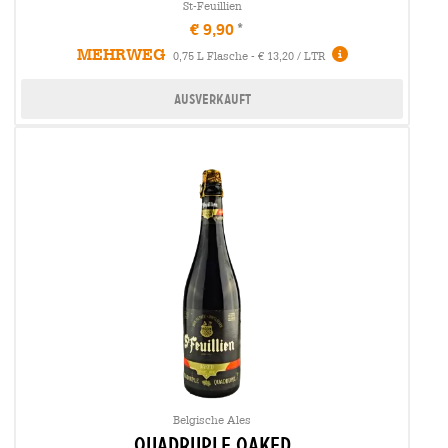
St-Feuillien
€ 9,90
MEHRWEG
0,75 L Flasche - € 13,20 / LTR
Ausverkauft
Belgische Ales
quadruple oaked