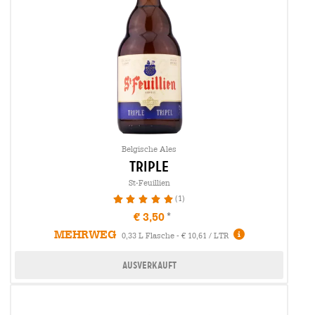
Belgische Ales
triple
St-Feuillien
(1)
100%
€ 3,50
MEHRWEG
0,33 L Flasche - € 10,61 / LTR
Ausverkauft