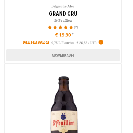
Belgische Ales
grand cru
St-Feuillien
(2)
100%
€ 19,90
MEHRWEG
0,75 L Flasche - € 26,53 / LTR
Ausverkauft