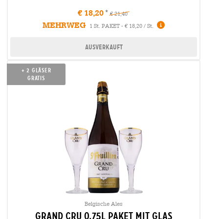
€ 18,20
€ 21,40
MEHRWEG
Infos
1 St. PAKET - € 18,20 / St.
Ausverkauft
+ 2 Gläser
Gratis
Belgische Ales
Grand Cru 0,75L Paket mit Glas