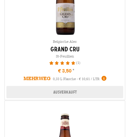
Belgische Ales
grand cru
St-Feuillien
(1)
100%
€ 3,50
MEHRWEG
0,33 L Flasche - € 10,61 / LTR
Ausverkauft