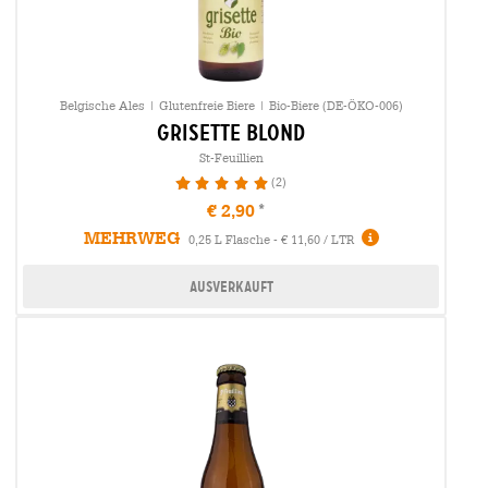
Belgische Ales | Glutenfreie Biere | Bio-Biere (DE-ÖKO-006)
grisette blond
St-Feuillien
(2)
100%
€ 2,90
MEHRWEG
0,25 L Flasche - € 11,60 / LTR
Ausverkauft