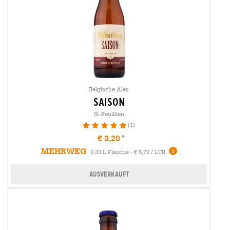
Belgische Ales
saison
St-Feuillien
(1)
100%
€ 3,20
MEHRWEG
0,33 L Flasche - € 9,70 / LTR
Ausverkauft