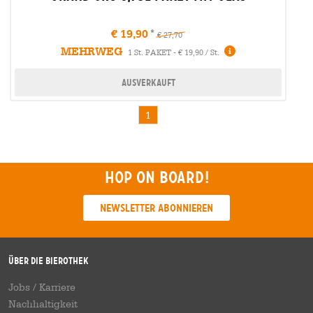
€ 19,90
€ 27,70
MEHRWEG
Infos
1 St. PAKET - € 19,90 / St.
Ausverkauft
1
Hop on board!
Newsletter abonnieren
Über die Bierothek
Jobs / Karriere
Nachhaltigkeit