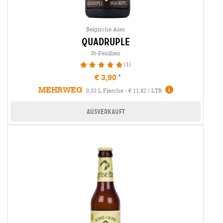
Belgische Ales
quadruple
St-Feuillien
(1)
100%
€ 3,90
MEHRWEG
0,33 L Flasche - € 11,82 / LTR
Ausverkauft