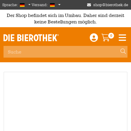
Skip to main content
German
Deutschland
Sprache:
Versand:
shop@bierothek.de
Der Shop befindet sich im Umbau. Daher sind derzeit
keine Bestellungen möglich.
0
Einloggen / An
Warenkor
M