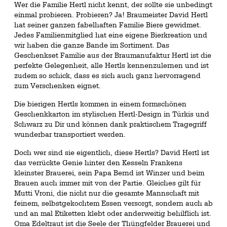
Wer die Familie Hertl nicht kennt, der sollte sie unbedingt
einmal probieren. Probieren? Ja! Braumeister David Hertl
hat seiner ganzen fabelhaften Familie Biere gewidmet.
Jedes Familienmitglied hat eine eigene Bierkreation und
wir haben die ganze Bande im Sortiment. Das
Geschenkset Familie aus der Braumanufaktur Hertl ist die
perfekte Gelegenheit, alle Hertls kennenzulernen und ist
zudem so schick, dass es sich auch ganz hervorragend
zum Verschenken eignet.
Die bierigen Hertls kommen in einem formschönen
Geschenkkarton im stylischen Hertl-Design in Türkis und
Schwarz zu Dir und können dank praktischem Tragegriff
wunderbar transportiert werden.
Doch wer sind sie eigentlich, diese Hertls? David Hertl ist
das verrückte Genie hinter den Kesseln Frankens
kleinster Brauerei, sein Papa Bernd ist Winzer und beim
Brauen auch immer mit von der Partie. Gleiches gilt für
Mutti Vroni, die nicht nur die gesamte Mannschaft mit
feinem, selbstgekochtem Essen versorgt, sondern auch ab
und an mal Etiketten klebt oder anderweitig behilflich ist.
Oma Edeltraut ist die Seele der Thüngfelder Brauerei und