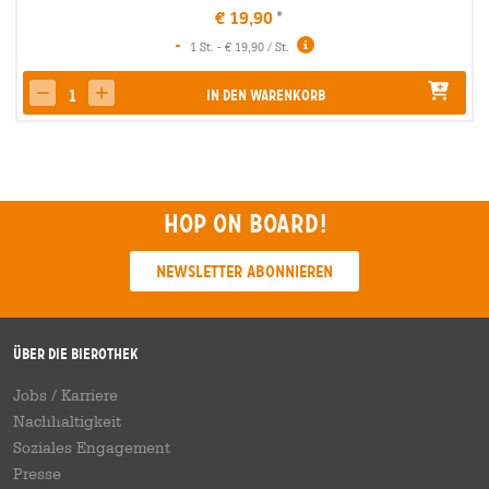
€ 19,90
-
1 St. - € 19,90 / St.
In den Warenkorb
decrease quantity
increase quantity
Hop on board!
Newsletter abonnieren
Über die Bierothek
Jobs / Karriere
Nachhaltigkeit
Soziales Engagement
Presse