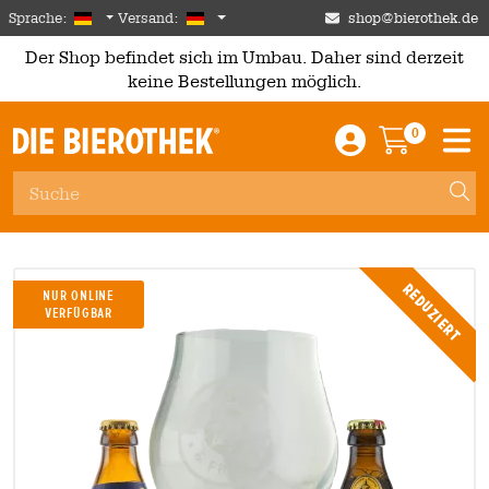
Skip to main content
German
Deutschland
Sprache:
Versand:
shop@bierothek.de
Der Shop befindet sich im Umbau. Daher sind derzeit
keine Bestellungen möglich.
0
Einloggen / An
Warenkor
M
Reduziert
NUR ONLINE
VERFÜGBAR