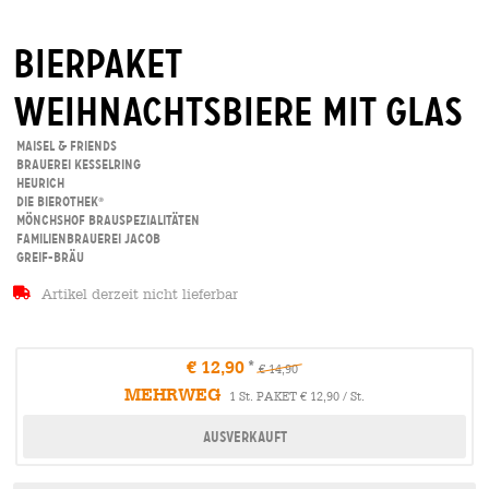
Bierpaket
weihnachtsbiere mit glas
Maisel & Friends
Brauerei Kesselring
Heurich
Die Bierothek
®
Mönchshof BrauSpezialitäten
Familienbrauerei Jacob
Greif-Bräu
Artikel derzeit nicht lieferbar
€ 12,90
€ 14,90
MEHRWEG
1 St. PAKET € 12,90 / St.
Ausverkauft