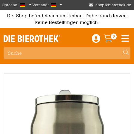
Skip to main content
German
Deutschland
Sprache:
Versand:
shop@bierothek.de
Der Shop befindet sich im Umbau. Daher sind derzeit
keine Bestellungen möglich.
0
Einloggen / An
Warenkor
M