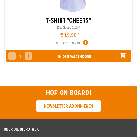
T-Shirt "Cheers"
Die Bierothek
®
€ 19,90
-
1 St. - € 19,90 / St.
In den Warenkorb
decrease quantity
increase quantity
Hop on board!
Newsletter abonnieren
Über die Bierothek