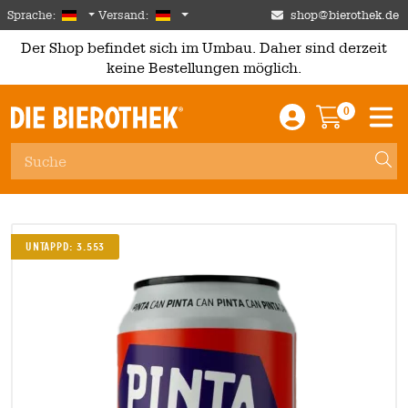
Skip to main content
German
Deutschland
Sprache:
Versand:
shop@bierothek.de
Der Shop befindet sich im Umbau. Daher sind derzeit
keine Bestellungen möglich.
0
Einloggen / An
Warenkor
M
Untappd: 3.553