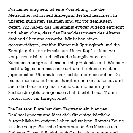
Für immer jung sein ist eine Vorstellung, die die
Menschheit schon seit Anbeginn der Zeit fasziniert. In
unseren kühnsten Träumen sind wir vor dem Altern
gefeit. Wir haben das Geheimnis ewiger Jugend entdeckt
und leben ohne, dass das Damoklesschwert des Alterns
drohend über uns schwebt. Wir haben einen
geschmeidigen, straffen Körper mit Sprungkraft und die
Energie geht uns niemals aus. Unser Kopf ist klar, wir
vergessen nichts und selbst die kompliziertesten
Zusammenhänge schlüsseln sich problemlos auf. Wir sind
leichtfüßig, sehen messerscharf und fürchten uns dank
jugendlichen Übermutes vor nichts und niemandem. Da
bisher niemand auf einen Jungbrunnen gestoßen ist und
auch die Forschung noch keine Quantensprünge in
Sachen Jungbleiben gemacht hat, bleibt dieser Traum
vorerst aber ein Hirngespinst.
Die Brauerei Pinta hat dem Tagtraum ein bieriges
Denkmal gesetzt und lässt dich für einige köstliche
Augenblicke im ewigen Leben schwelgen. Forever Young
ist eine zeitgenössische Interpretation des klassischen
Grätzers. Dieser Stil wird auch Grodziskie genannt und