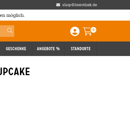
shop@bierothek.de
en möglich.
0
Einloggen / Anmelden
Warenkorb
Geschenke
Angebote %
Standorte
upcake
027