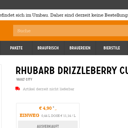
efindet sich im Umbau. Daher sind derzeit keine Bestellung
Pakete
Braufrisch
Brauereien
Bierstile
rhubarb drizzleberry c
14.03.2027
14.03.2
Vault City
Artikel derzeit nicht lieferbar
€ 4,90
EINWEG
0,44 L DOSE € 11,14 / L
Ausverkauft