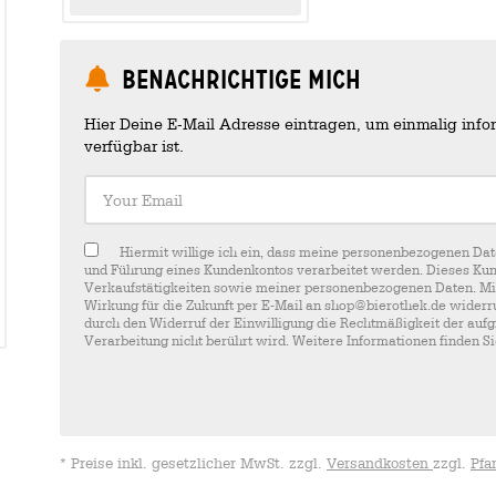
Benachrichtige mich
Hier Deine E-Mail Adresse eintragen, um einmalig infor
verfügbar ist.
Your Email
Hiermit willige ich ein, dass meine personenbezogenen Dat
und Führung eines Kundenkontos verarbeitet werden. Dieses Kun
Verkaufstätigkeiten sowie meiner personenbezogenen Daten. Mir i
Wirkung für die Zukunft per E-Mail an shop@bierothek.de widerru
durch den Widerruf der Einwilligung die Rechtmäßigkeit der aufg
Verarbeitung nicht berührt wird. Weitere Informationen finden S
* Preise inkl. gesetzlicher MwSt. zzgl.
Versandkosten
zzgl.
Pfa