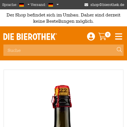
Skip to main content
German
Deutschland
Sprache:
Versand:
shop@bierothek.de
Der Shop befindet sich im Umbau. Daher sind derzeit
keine Bestellungen möglich.
0
Einloggen / An
Warenkor
M