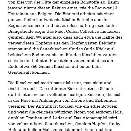
von Bier von der Güte der einzelnen Rohstoffe ab. Kaum
jemand nimmt diesen Fakt so ernst, wie die Brouwerij 3
Fonteinen aus Belgien. Die Brauerei arbeitet mit einer
ganzen Reihe landwirtschaftlicher Betriebe aus der
Region zusammen und hat zur Beschaffung exzellenter
Braugetreide sogar das Pajot Cereal Collective ins Leben
gerufen. Kein Wunder also, dass auch etwa die Hälfte des
verwendeten Hopfens aus den Hopfengärten Belgiens
stammt und die Sauerkirschen für das Oude Kriek auf
belgischem Boden wuchsen. Für das Kirschbier wurden
so viele der tiefroten Früchtchen verwendet, dass am
Ende etwa 350 Gramm Kirschen auf einen Liter
Gerstensaft kommen.
Die Kirschen schmeckt man nicht nur, man sieht und
riecht sie auch: Das rubinrote Bier mit zartrosa Schaum
duftet intensiv nach vollreifen, saftigen Kirschen, die sich
in der Nase mit Anklängen von Zitrone und Eichenholz
vereinen. Der Antrunk ist trocken wie ein edler Rotwein
und weist die gleichen würzigen Noten von erdigem Holz,
dunklen Trauben und Leder auf. Das Aromenspiel wird
von vollmundigen Sauerkirschen, floralem Hopfen, funky
Hefe und hellem Malz vervollständigt. Eine fruchtige