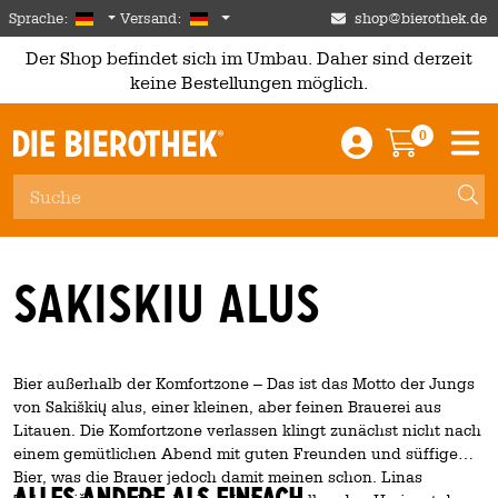
Skip to main content
German
Deutschland
Sprache:
Versand:
shop@bierothek.de
Der Shop befindet sich im Umbau. Daher sind derzeit
keine Bestellungen möglich.
0
Einloggen / An
Warenkor
M
Sakiskiu Alus
Bier außerhalb der Komfortzone – Das ist das Motto der Jungs
von Sakiškių alus, einer kleinen, aber feinen Brauerei aus
Litauen. Die Komfortzone verlassen klingt zunächst nicht nach
einem gemütlichen Abend mit guten Freunden und süffigem
Bier, was die Brauer jedoch damit meinen schon. Linas