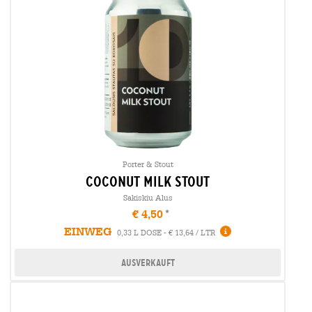
Porter & Stout
coconut milk stout
Sakiskiu Alus
€ 4,50
EINWEG
0,33 L DOSE - € 13,64 / LTR
Ausverkauft