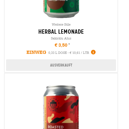
Weitere Stile
herbal lemonade
Sakiskiu Alus
€ 3,50
EINWEG
0,33 L DOSE - € 10,61 / LTR
Ausverkauft