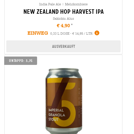
India Pale Ale | Mehrkornbiere
new zealand hop harvest ipa
Sakiskiu Alus
€ 4,90
EINWEG
0,33 L DOSE - € 14,85 / LTR
Ausverkauft
UNTAPPD: 3,76