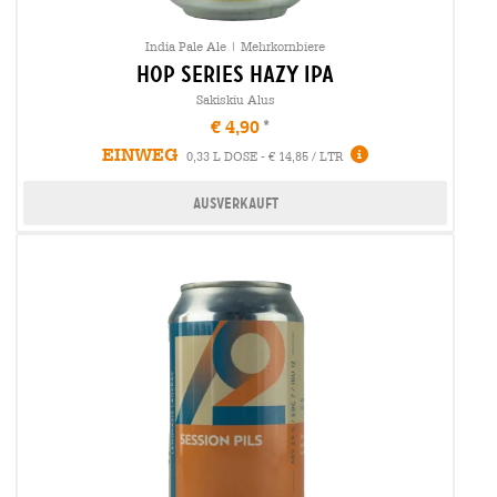
India Pale Ale | Mehrkornbiere
hop series hazy ipa
Sakiskiu Alus
€ 4,90
EINWEG
0,33 L DOSE - € 14,85 / LTR
Ausverkauft