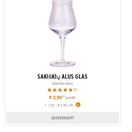
sakiškių alus glas
Sakiskiu Alus
(2)
100%
€ 2,90
€ 3,90
-
1 St. - € 2,90 / St.
Ausverkauft