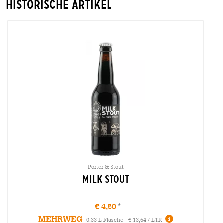
Historische Artikel
Porter & Stout
Milk Stout
€ 4,50
MEHRWEG
Infos
0,33 L Flasche - € 13,64 / LTR