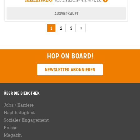
0,33 L Flasche - € 9,70 / LTR
Ausverkauft
1
2
3
»
Hop on board!
Newsletter abonnieren
Über die Bierothek
Jobs / Karriere
Nachhaltigkeit
Soziales Engagement
Presse
Magazin