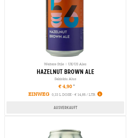
Weitere Stile | UK/US Ales
hazelnut brown ale
Sakiskiu Alus
€ 4,90
EINWEG
0,33 L DOSE - € 14,85 / LTR
Ausverkauft