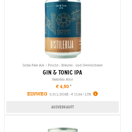
India Pale Ale | Frucht-, Kräuter-, und Gewürzbiere
gin & tonic ipa
Sakiskiu Alus
€ 4,50
EINWEG
0,33 L DOSE - € 13,64 / LTR
Ausverkauft