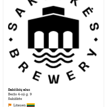
wie etwa das
Gin & Tonic IPA
, das
Coconut Milk Stout
oder
das
Sour Beetroot Ale
im Sortiment.
Sakiškių alus
Beržo 4-oji g. 9
Sakiškės
Litauen