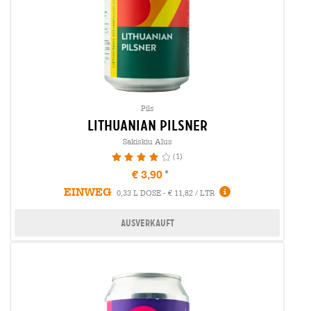
Pils
lithuanian pilsner
Sakiskiu Alus
(1)
80%
€ 3,90
EINWEG
0,33 L DOSE - € 11,82 / LTR
Ausverkauft