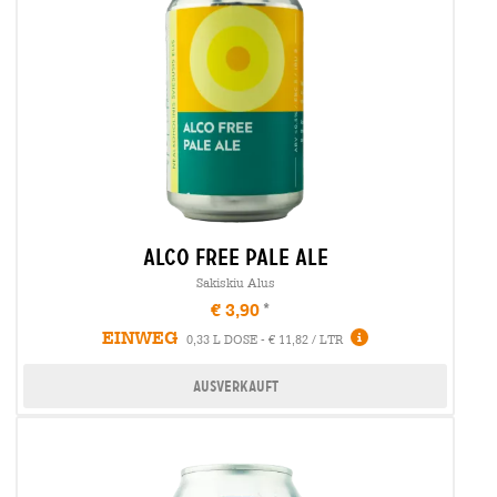
alco free pale ale
Sakiskiu Alus
€ 3,90
EINWEG
0,33 L DOSE - € 11,82 / LTR
Ausverkauft