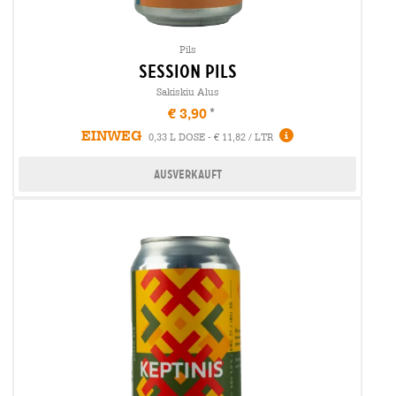
Pils
session Pils
Sakiskiu Alus
€ 3,90
EINWEG
0,33 L DOSE - € 11,82 / LTR
Ausverkauft