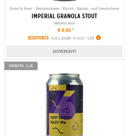
Porter & Stout | Mehrkornbiere | Frucht-, Kräuter-, und Gewürzbiere
imperial granola stout
Sakiskiu Alus
€ 5,50
EINWEG
0,33 L DOSE - € 16,67 / LTR
Ausverkauft
UNTAPPD: 3,76