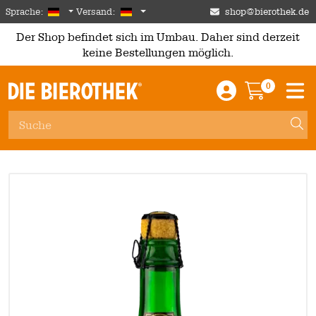
Skip to main content
German
Deutschland
Sprache:
Versand:
shop@bierothek.de
Der Shop befindet sich im Umbau. Daher sind derzeit
keine Bestellungen möglich.
0
Einloggen / An
Warenkor
M