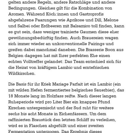
gelten andere Regeln, andere Ratschläge und andere
Bedingungen. Gleiches gilt für die Kombination von
Aromen. Während Köch:innen und Gastroprofis
abgefahrene Paarungen wie Aprikose und Dill, Melone
und Salbei oder Erdbeeren mit Balsamico toll finden, kann
es gut sein, dass weniger trainierte Gaumen diese eher
gewöhnungsbedürftig finden. Auch Brauereien wagen
sich immer wieder an unkonventionelle Pairings und
greifen dabei manchmal daneben. Die Brasserie Boon aus
Belgien dagegen hat mit Ihrer perfekten Ehe einen
echten Volltreffer gelandet: Das Team entschied sich für
die Heirat von kräftigem Lambic und erntefrischen
Wildkirschen.
Die Basis für ihr Kriek Mariage Parfait ist ein Lambic (ein
mit wilden Hefen fermentiertes belgisches Sauerbier), das
18 Monate lang im Holzfass reifte. Nach dieser langen
Ruheperiode wird pro Liter Bier ein knappes Pfund
Kirschen untergemischt und der Sud ruht für weitere
sechs bis acht Monate in Eichenfässern. Um dem
raffinierten Braustück den letzten Schliff zu verleihen,
wird es in Flaschen abgefüllt und einer zweiten
Fermentation unterzogen. Das Ergebnis dieses