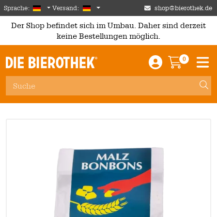
Skip to main content
German
Deutschland
Sprache:
Versand:
shop@bierothek.de
Der Shop befindet sich im Umbau. Daher sind derzeit
keine Bestellungen möglich.
0
Einloggen / An
Warenkor
M