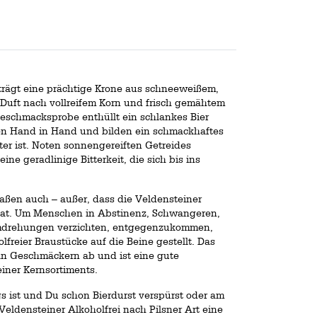
 trägt eine prächtige Krone aus schneeweißem,
 Duft nach vollreifem Korn und frisch gemähtem
Geschmacksprobe enthüllt ein schlankes Bier
fen Hand in Hand und bilden ein schmackhaftes
ter ist. Noten sonnengereiften Getreides
ne geradlinige Bitterkeit, die sich bis ins
aßen auch – außer, dass die Veldensteiner
 hat. Um Menschen in Abstinenz, Schwangeren,
Umdrehungen verzichten, entgegenzukommen,
olfreier Braustücke auf die Beine gestellt. Das
 an Geschmäckern ab und ist eine gute
iner Kernsortiments.
s ist und Du schon Bierdurst verspürst oder am
eldensteiner Alkoholfrei nach Pilsner Art eine