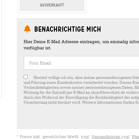
Ausverkauft
Benachrichtige mich
Hier Deine E-Mail Adresse eintragen, um einmalig infor
verfügbar ist.
Your Email
Hiermit willige ich ein, dass meine personenbezogenen Dat
und Führung eines Kundenkontos verarbeitet werden. Dieses Kun
Verkaufstätigkeiten sowie meiner personenbezogenen Daten. Mir i
Wirkung für die Zukunft per E-Mail an shop@bierothek.de widerru
durch den Widerruf der Einwilligung die Rechtmäßigkeit der aufg
Verarbeitung nicht berührt wird. Weitere Informationen finden S
* Preise inkl. gesetzlicher MwSt. zzgl.
Versandkosten
zzgl.
Pfa