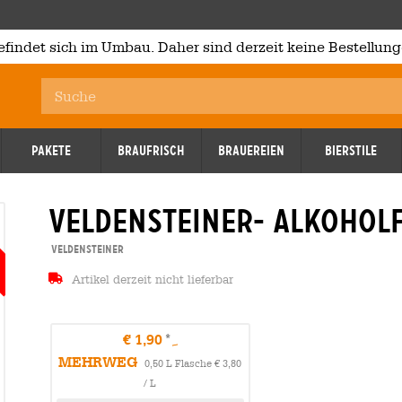
efindet sich im Umbau. Daher sind derzeit keine Bestellung
Pakete
Braufrisch
Brauereien
Bierstile
veldensteiner- alkoholf
Reduziert
13.02.2026
13.02.2
Veldensteiner
Artikel derzeit nicht lieferbar
€ 1,90
MEHRWEG
0,50 L Flasche € 3,80
/ L