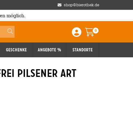
shop@bierothek.de
en möglich.
0
Einloggen / Anmelden
Warenkorb
Geschenke
Angebote %
Standorte
rei pilsener art
Reduziert
026