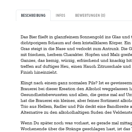
Beschreibung
Infos
Bewertungen
(0)
Das Bier fließt in glanzfeinem Sonnengold ins Glas und
dichtporigem Schaum auf dem kristallklaren Körper. Ein
Gras steigt in die Nase und verlockt zum Antrunk. Die 
mit frischem, herbem Charakter. Hopfen und Malz grei
Ganzes, das kernig, würzig, erfrischend und knackig bit
treffen auf duftiges Heu, einen Hauch Zitrusschale und ei
Finish hineinzieht.
Klingt nach einem ganz normalen Pils? Ist es gewisserm
Brauerei bei dieser Kreation den Alkohol weggelassen
Gesundheitsbewussten und allen, die gerne mal auf 
hat die Brauerei ein kleines, aber feines Sortiment alkoh
Trio aus Hellem, Radler und Pils deckt eine Bandbreite
Alternative zu den alkoholhaltigen Suden des Veldenste
Wenn Du später noch was vorhast, es gerade mal mittag
Wochenende über die Stränge geschlagen hast, ist das V