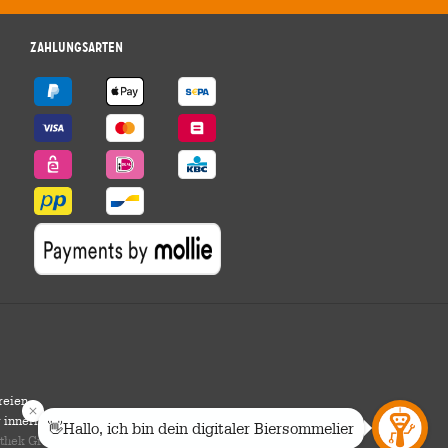
Zahlungsarten
reien
r innerhalb Deutschlands.
othek Group GmbH. Alle Rechte vorbehalten.