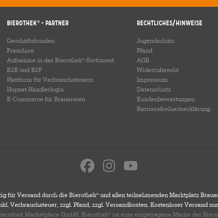
Bierothek
- Partner
Rechtliches/Hinweise
®
Geschäftskunden
Jugendschutz
Franchise
Pfand
Aufnahme in das Bierothek
-Sortiment
AGB
®
B2B und B2F
Widerrufsrecht
Plattform für Verbrauchsteuern
Impressum
Hopnet Händlerlogin
Datenschutz
E-Commerce für Brauereien
Kundenbewertungen
Barrierefreiheitserklärung
ig für Versand durch die Bierothek
und allen teilnehmenden Marktplatz Braue
®
 inkl. Verbrauchsteuer, zzgl. Pfand, zzgl. Versandkosten. Kostenloser Versand nu
 Bierothek Marketplace GmbH. Bierothek
ist eine eingetragene Marke der Bier
®