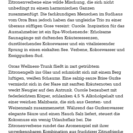
Zitronenverbene eine wilde Mischung, die sich nicht
unbedingt zu einem harmonischen Ganzen
zusammenfügt. Die fachkundigen Menschen im Sudhaus
vom Orca Brau jedoch haben das ungleiche Trio zu einer
überaus süffigen Gose vereint: Cucole. Inspiration für das
Ausnahmebier ist ein Spa-Wochenende: Erholsame
Saunagänge mit duftenden Kräuteressenzen,
durstlöschendes Kokoswasser und ein vitalisierender
Sprung in einen eiskalten See. Verbene, Kokoswasser und
Essiggurken-Sud.
Orcas Wellness-Trunk fließt in zart getrübtem
Zitronengelb ins Glas und schmückt sich mit einem Berg
luftigen, weißen Schaums. Eine salzig-saure Brise Gurke
vermischt sich in der Nase mit sanften Kräuternoten und
weckt Neugier auf den Antrunk. Cucole bezaubert mit
federleichtem Körper, schlanken 4,5 % Alkoholgehalt und
einer weichen Malzbasis, die sich aus Gersten- und
Weizenmalz zusammensetzt. Während das Gurkenwasser
elegante Säure und einen Hauch Salz liefert, steuert die
Kokosnuss ein wenig Urlaubsflair bei. Die
Zitronenverbene rundet das Aromenspiel mit ihrer
unverkennbaren Kombination aus fruchtiger Zitrusfrische