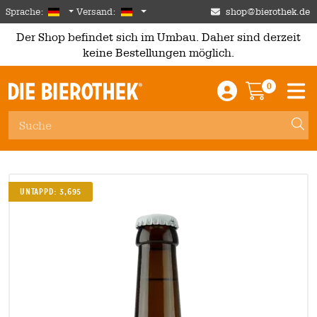
Skip to main content
German
Deutschland
Sprache:
Versand:
shop@bierothek.de
Der Shop befindet sich im Umbau. Daher sind derzeit
keine Bestellungen möglich.
0
Einloggen / An
Warenkor
M
Untappd: 3,695