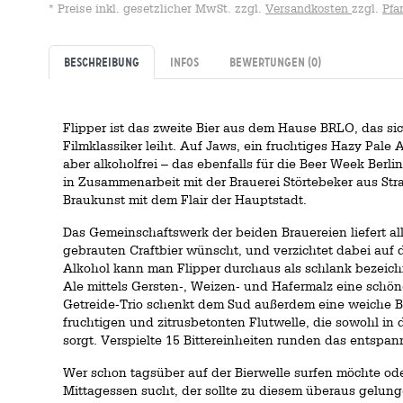
* Preise inkl. gesetzlicher MwSt. zzgl.
Versandkosten
zzgl.
Pfa
Beschreibung
Infos
Bewertungen
(0)
Flipper ist das zweite Bier aus dem Hause BRLO, das s
Filmklassiker leiht. Auf Jaws, ein fruchtiges Hazy Pale A
aber alkoholfrei – das ebenfalls für die Beer Week Berl
in Zusammenarbeit mit der Brauerei Störtebeker aus Str
Braukunst mit dem Flair der Hauptstadt.
Das Gemeinschaftswerk der beiden Brauereien liefert a
gebrauten Craftbier wünscht, und verzichtet dabei auf
Alkohol kann man Flipper durchaus als schlank bezeic
Ale mittels Gersten-, Weizen- und Hafermalz eine schön
Getreide-Trio schenkt dem Sud außerdem eine weiche Bas
fruchtigen und zitrusbetonten Flutwelle, die sowohl in
sorgt. Verspielte 15 Bittereinheiten runden das entspa
Wer schon tagsüber auf der Bierwelle surfen möchte ode
Mittagessen sucht, der sollte zu diesem überaus gelun