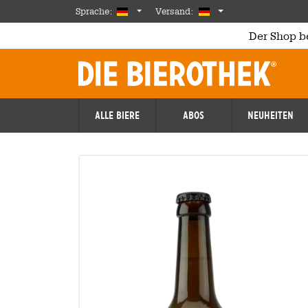
Skip to main content
German
Deutschland
Sprache:
Versand:
Der Shop b
Alle Biere
Abos
Neuheiten