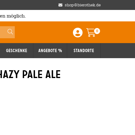
shop@bierothek.de
en möglich.
0
Einloggen / Anmelden
Warenkorb
Geschenke
Angebote %
Standorte
hazy pale ale