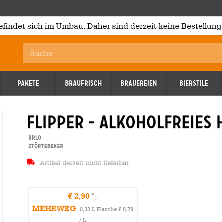
efindet sich im Umbau. Daher sind derzeit keine Bestellung
Pakete
Braufrisch
Brauereien
Bierstile
flipper - alkoholfreies 
BRLO
Störtebeker
Artikel derzeit nicht lieferbar
€ 2,90
MEHRWEG
0,33 L Flasche € 8,79
/ L