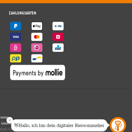
Zahlungsarten
reien
r innerhalb Deutschlands.
othek Group GmbH. Alle Rechte vorbehalten.