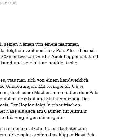
nd
€ 0,08
ich seinen Namen von einem maritimen
le, folgt ein weiteres Hazy Pale Ale – diesmal
in 2025 entwickelt wurde. Auch Flipper entstand
alsund und vereint ihre norddeutsche
lles, was man sich von einem handwerklich
 die Umdrehungen. Mit weniger als 0,5 %
hnen, doch seine Macher:innen haben dem Pale
e Vollmundigkeit und Statur verliehen. Das
is. Der Hopfen folgt in einer frischen,
 der Nase als auch am Gaumen für Aufruhr
nnte Biervergnügen stimmig ab.
r nach einem alkoholfreien Begleiter zum
genen Exemplar greifen. Das Flipper Hazy Pale