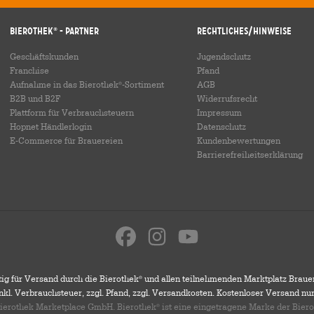
Bierothek
- Partner
Rechtliches/Hinweise
®
Geschäftskunden
Jugendschutz
Franchise
Pfand
Aufnahme in das Bierothek
-Sortiment
AGB
®
B2B und B2F
Widerrufsrecht
Plattform für Verbrauchsteuern
Impressum
Hopnet Händlerlogin
Datenschutz
E-Commerce für Brauereien
Kundenbewertungen
Barrierefreiheitserklärung
ig für Versand durch die Bierothek
und allen teilnehmenden Marktplatz Braue
®
 inkl. Verbrauchsteuer, zzgl. Pfand, zzgl. Versandkosten. Kostenloser Versand nu
 Bierothek Marketplace GmbH. Bierothek
ist eine eingetragene Marke der Bier
®