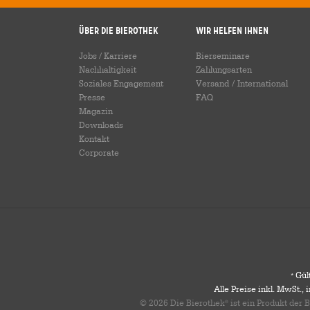
Über die Bierothek
Wir helfen Ihnen
Jobs / Karriere
Bierseminare
Nachhaltigkeit
Zahlungsarten
Soziales Engagement
Versand
/
International
Presse
FAQ
Magazin
Downloads
Kontakt
Corporate
Gült
*
Alle Preise inkl. MwSt.,
© 2026 Die Bierothek
ist ein Produkt der
®