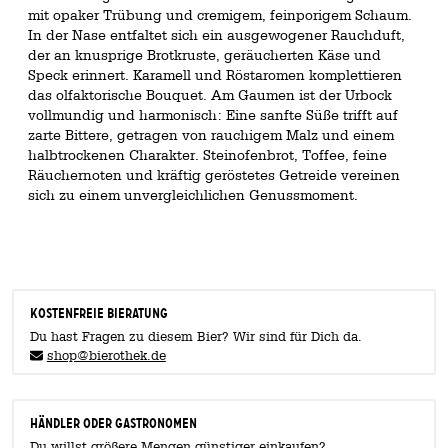
mit opaker Trübung und cremigem, feinporigem Schaum.
In der Nase entfaltet sich ein ausgewogener Rauchduft,
der an knusprige Brotkruste, geräucherten Käse und
Speck erinnert. Karamell und Röstaromen komplettieren
das olfaktorische Bouquet. Am Gaumen ist der Urbock
vollmundig und harmonisch: Eine sanfte Süße trifft auf
zarte Bittere, getragen von rauchigem Malz und einem
halbtrockenen Charakter. Steinofenbrot, Toffee, feine
Räuchernoten und kräftig geröstetes Getreide vereinen
sich zu einem unvergleichlichen Genussmoment.
KOSTENFREIE BIERATUNG
Du hast Fragen zu diesem Bier? Wir sind für Dich da.
shop@bierothek.de
Händler oder Gastronomen
Du willst größere Mengen günstiger einkaufen?