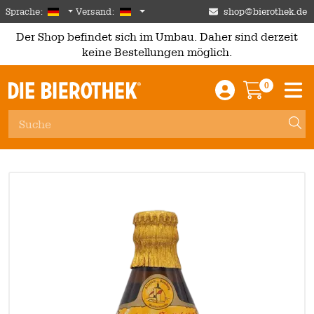
Skip to main content
German
Deutschland
Sprache:
Versand:
shop@bierothek.de
Der Shop befindet sich im Umbau. Daher sind derzeit
keine Bestellungen möglich.
0
Einloggen / An
Warenkor
M