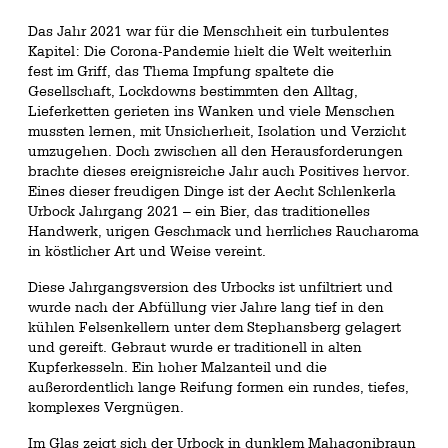
Das Jahr 2021 war für die Menschheit ein turbulentes
Kapitel: Die Corona-Pandemie hielt die Welt weiterhin
fest im Griff, das Thema Impfung spaltete die
Gesellschaft, Lockdowns bestimmten den Alltag,
Lieferketten gerieten ins Wanken und viele Menschen
mussten lernen, mit Unsicherheit, Isolation und Verzicht
umzugehen. Doch zwischen all den Herausforderungen
brachte dieses ereignisreiche Jahr auch Positives hervor.
Eines dieser freudigen Dinge ist der Aecht Schlenkerla
Urbock Jahrgang 2021 – ein Bier, das traditionelles
Handwerk, urigen Geschmack und herrliches Raucharoma
in köstlicher Art und Weise vereint.
Diese Jahrgangsversion des Urbocks ist unfiltriert und
wurde nach der Abfüllung vier Jahre lang tief in den
kühlen Felsenkellern unter dem Stephansberg gelagert
und gereift. Gebraut wurde er traditionell in alten
Kupferkesseln. Ein hoher Malzanteil und die
außerordentlich lange Reifung formen ein rundes, tiefes,
komplexes Vergnügen.
Im Glas zeigt sich der Urbock in dunklem Mahagonibraun