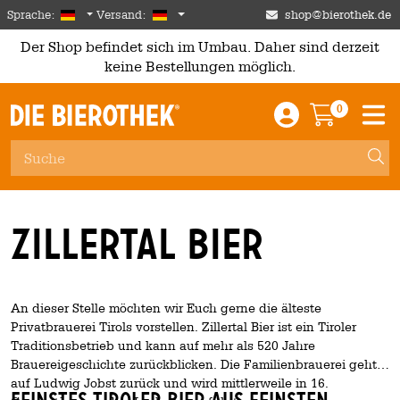
Skip to main content
German
Deutschland
Sprache:
Versand:
shop@bierothek.de
Der Shop befindet sich im Umbau. Daher sind derzeit
keine Bestellungen möglich.
0
Einloggen / An
Warenkor
M
Zillertal Bier
An dieser Stelle möchten wir Euch gerne die älteste
Privatbrauerei Tirols vorstellen. Zillertal Bier ist ein Tiroler
Traditionsbetrieb und kann auf mehr als 520 Jahre
Brauereigeschichte zurückblicken. Die Familienbrauerei geht
auf Ludwig Jobst zurück und wird mittlerweile in 16.