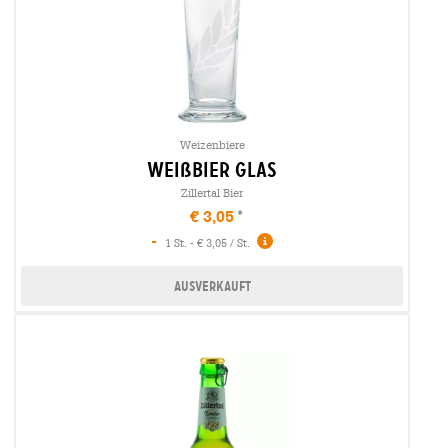
Weizenbiere
weißbier glas
Zillertal Bier
€ 3,05
-
1 St. - € 3,05 / St.
Ausverkauft