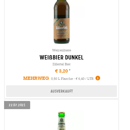
Weizenbiere
weißbier dunkel
Zillertal Bier
€ 3,20
MEHRWEG
0,50 L Flasche - € 6,40 / LTR
Ausverkauft
22.07.2021