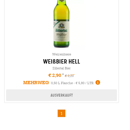
Weizenbiere
weißbier hell
Zillertal Bier
€ 2,90
€ 3,20
MEHRWEG
0,50 L Flasche - € 5,80 / LTR
Ausverkauft
1