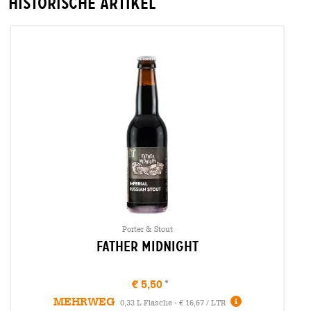
Historische Artikel
Porter & Stout
Father Midnight
€ 5,50
MEHRWEG
Infos
0,33 L Flasche - € 16,67 / LTR