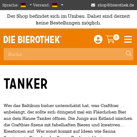
Skip to main content
German
Deutschland
Sprache:
Versand:
shop@bierothek.de
Der Shop befindet sich im Umbau. Daher sind derzeit
keine Bestellungen möglich.
0
Einloggen / An
Warenkor
M
Tanker
Wer das Baltikum bisher unterschätzt hat, was Craftbier
anbelangt, der sollte sich dringend mal ein Fläschchen Bier
aus dem Hause Tanker öffnen. Die Jungs aus Estland mischen
die Craftbier-Szene mit fabelhaften Bieren und kreativen
Kreationen auf. Wer sonst kommt auf Ideen wie Sauna