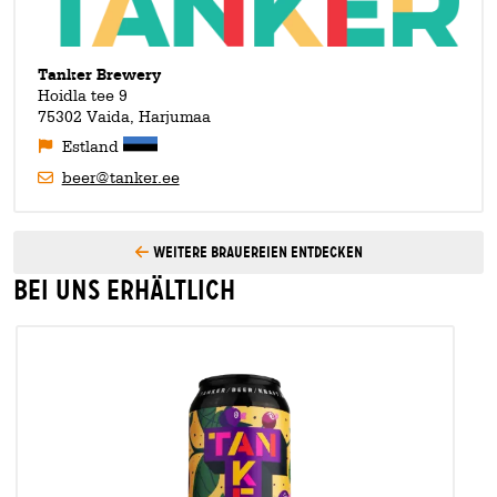
phantastischer Biere wie dem
Father Midnight
machen. Dieses
Sauerbiere aufzuspringen, gehen die Brauer von Tanker gerne
Russian Imperial Stout entstand mit
Sakiškių alus
, einer
dieses Wagnis ein. Wir sind gespannt, was sich Ryan, Ants
kleinen feinen Brauerei aus dem Nachbarstaat Litauen.
und Jaanis zukünftig noch so alles für uns ausdenken!
Tanker Brewery
Hoidla tee 9
75302 Vaida, Harjumaa
Estland
beer@tanker.ee
Weitere Brauereien entdecken
Bei uns erhältlich