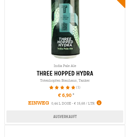
India Pale Ale
three hopped hydra
Totenhopfen Brauhaus, Tanker
(1)
100%
€ 6,90
EINWEG
0,44 L DOSE - € 15,68 / LTR
Ausverkauft