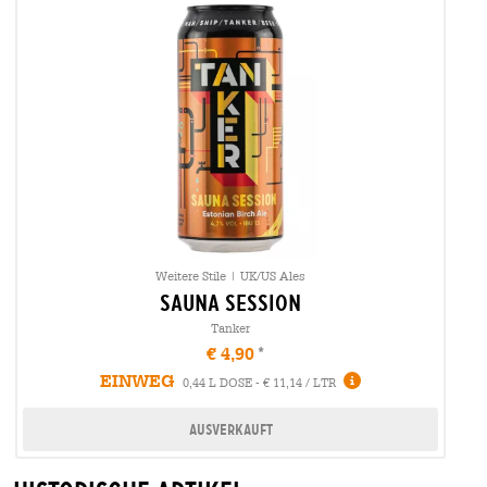
Weitere Stile | UK/US Ales
sauna session
Tanker
€ 4,90
EINWEG
0,44 L DOSE - € 11,14 / LTR
Ausverkauft