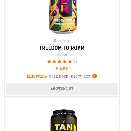
Sauerbiere
freedom to roam
Tanker
(1)
100%
€ 6,50
EINWEG
0,44 L DOSE - € 14,77 / LTR
Ausverkauft