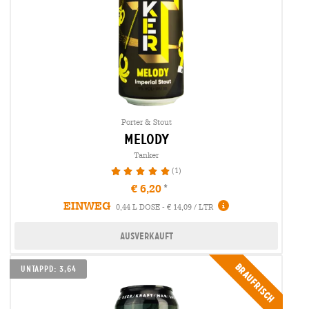
Porter & Stout
melody
Tanker
(1)
100%
€ 6,20
EINWEG
0,44 L DOSE - € 14,09 / LTR
Ausverkauft
Braufrisch
Untappd: 3,64