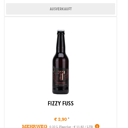
Ausverkauft
Fizzy Fuss
€ 3,90
MEHRWEG
Infos
0,33 L Flasche - € 11,82 / LTR