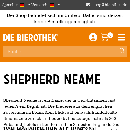
Skip to main content
German
Deutschland
Sprache:
Versand:
shop@bierothek.de
Der Shop befindet sich im Umbau. Daher sind derzeit
keine Bestellungen möglich.
0
Einloggen / An
Warenkor
M
Shepherd Neame
Shepherd Neame ist ein Name, der in Großbritannien fast
jedem/r ein Begriff ist: Die Brauerei aus dem englischen
Faversham im Bezirk Kent blickt auf eine jahrhundertealte
Brauhistorie zurück und betreibt heutzutage mehr als 300
Pubs und Hotels in London und im Südosten Englands. Sie