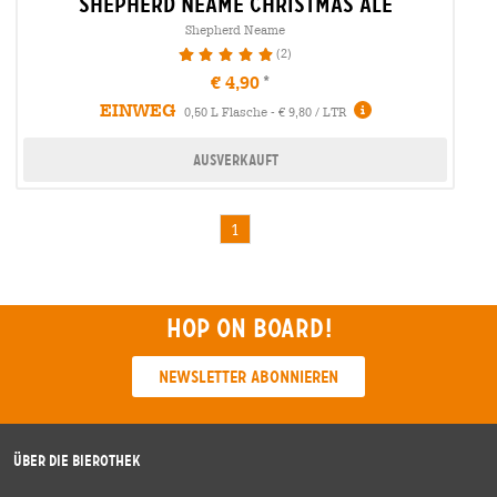
shepherd neame christmas ale
Shepherd Neame
(2)
100%
€ 4,90
EINWEG
0,50 L Flasche - € 9,80 / LTR
Ausverkauft
1
Hop on board!
Newsletter abonnieren
Über die Bierothek