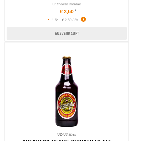
Shepherd Neame
€ 2,50
-
1 St. - € 2,50 / St.
Ausverkauft
UK/US Ales