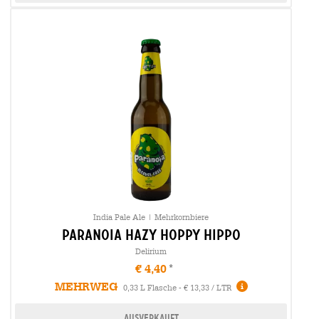
India Pale Ale | Mehrkornbiere
paranoia hazy hoppy hippo
Delirium
€ 4,40
MEHRWEG
0,33 L Flasche - € 13,33 / LTR
Ausverkauft