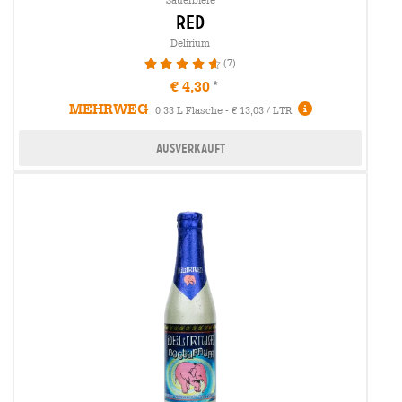
red
Delirium
(7)
94.29%
€ 4,30
MEHRWEG
0,33 L Flasche - € 13,03 / LTR
Ausverkauft