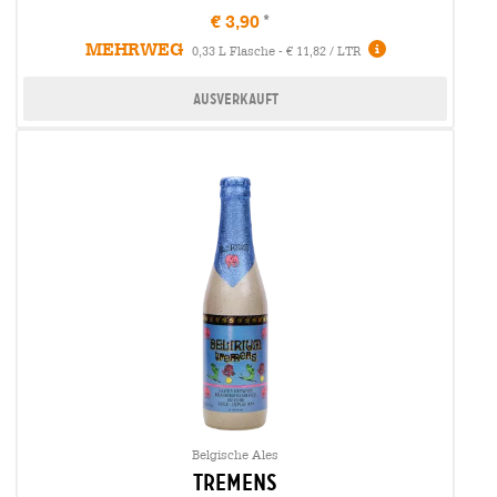
€ 3,90
MEHRWEG
0,33 L Flasche - € 11,82 / LTR
Ausverkauft
Belgische Ales
tremens