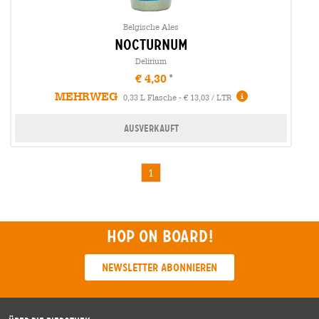
Belgische Ales
nocturnum
Delirium
€ 4,30
MEHRWEG
0,33 L Flasche - € 13,03 / LTR
Ausverkauft
1
Hop on board!
Newsletter abonnieren