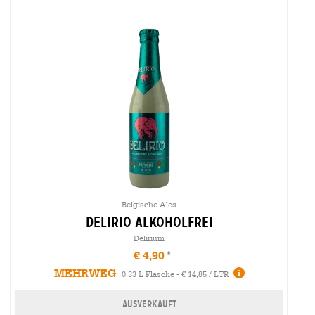
Belgische Ales
delirio alkoholfrei
Delirium
€ 4,90
MEHRWEG
0,33 L Flasche - € 14,85 / LTR
Ausverkauft