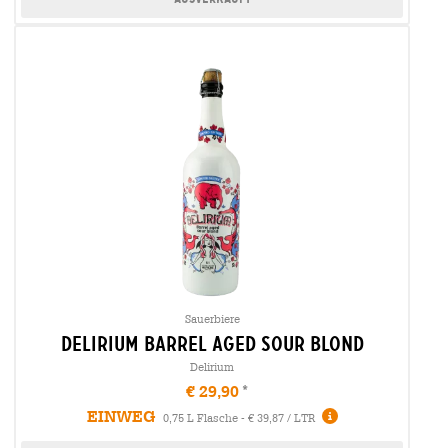
Sauerbiere
delirium barrel aged sour blond
Delirium
€ 29,90
EINWEG
0,75 L Flasche - € 39,87 / LTR