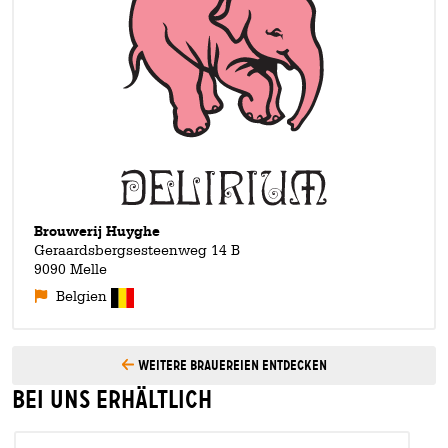
Starkbier mit 8,5%. Das kräftige Blonde fährt mit gleich drei
verschiedenen Hefesorten auf, die einen ganz besonderen,
einzigartigen Geschmack kreieren. Ein echtes Kennerbier,
sozusagen.
Brouwerij Huyghe
Geraardsbergsesteenweg 14 B
9090 Melle
Belgien
Weitere Brauereien entdecken
Bei uns erhältlich