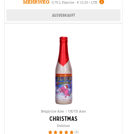
MEHRWEG
0,75 L Flasche - € 13,20 / LTR
Ausverkauft
Belgische Ales | UK/US Ales
christmas
Delirium
(2)
100%