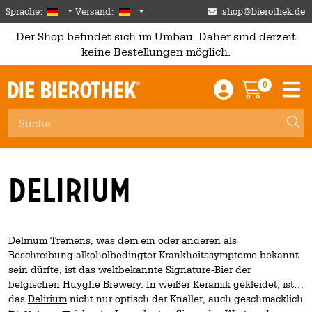
Skip to main content
German
Deutschland
Sprache:
Versand:
shop@bierothek.de
Der Shop befindet sich im Umbau. Daher sind derzeit
keine Bestellungen möglich.
0
Einloggen / An
Warenkor
M
Delirium
Delirium Tremens, was dem ein oder anderen als
Beschreibung alkoholbedingter Krankheitssymptome bekannt
sein dürfte, ist das weltbekannte Signature-Bier der
belgischen Huyghe Brewery. In weißer Keramik gekleidet, ist
das
Delirium
nicht nur optisch der Knaller, auch geschmacklich