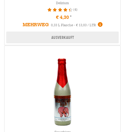
Delirium
(4)
90%
€ 4,30
MEHRWEG
0,33 L Flasche - € 13,03 / LTR
Ausverkauft
Sauerbiere