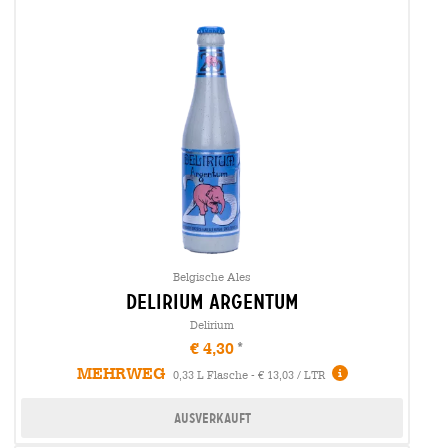
Belgische Ales
delirium argentum
Delirium
€ 4,30
MEHRWEG
0,33 L Flasche - € 13,03 / LTR
Ausverkauft