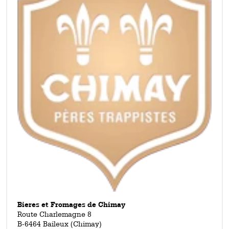
und Wertschätzung sind Werte, die hier eine große Rolle
spielen. Zuletzt wirkt sich die Ethik auch auf das Bier aus:
Sämtliche Zutaten, die in den Kessel wandern, sind natürlich
und von höchster Qualität. Davon profitieren wir in höchstem
Maße, denn aus guten Zutaten wird unter den fachkundigen
Händen der Mönche hervorragendes Bier!
Bieres et Fromages de Chimay
Route Charlemagne 8
B-6464 Baileux (Chimay)