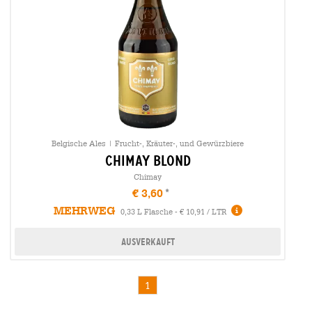
Belgische Ales | Frucht-, Kräuter-, und Gewürzbiere
chimay blond
Chimay
€ 3,60
MEHRWEG
0,33 L Flasche - € 10,91 / LTR
Ausverkauft
1