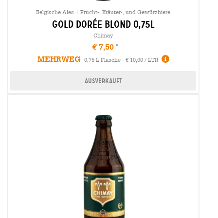
Belgische Ales | Frucht-, Kräuter-, und Gewürzbiere
gold dorée blond 0,75l
Chimay
€ 7,50
MEHRWEG
0,75 L Flasche - € 10,00 / LTR
Ausverkauft