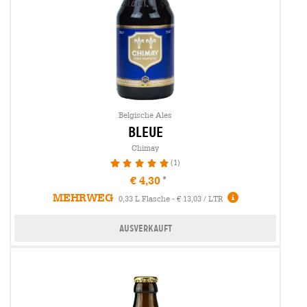
Belgische Ales
bleue
Chimay
(1)
100%
€ 4,30
MEHRWEG
0,33 L Flasche - € 13,03 / LTR
Ausverkauft