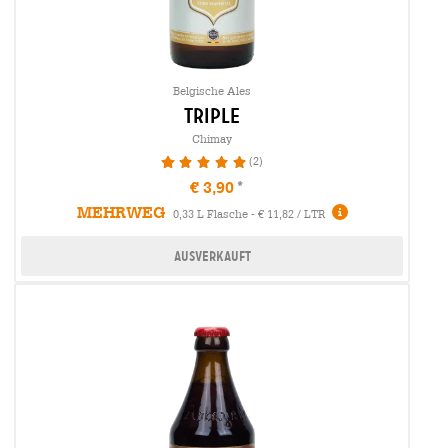
Belgische Ales
triple
Chimay
(2)
100%
€ 3,90
MEHRWEG
0,33 L Flasche - € 11,82 / LTR
Ausverkauft