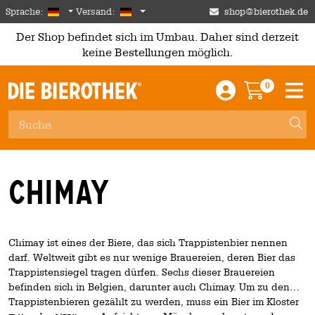
Skip to main content
German
Deutschland
Sprache:
Versand:
shop@bierothek.de
Der Shop befindet sich im Umbau. Daher sind derzeit
keine Bestellungen möglich.
0
Einloggen / An
Warenkor
M
Chimay
Chimay ist eines der Biere, das sich Trappistenbier nennen
darf. Weltweit gibt es nur wenige Brauereien, deren Bier das
Trappistensiegel tragen dürfen. Sechs dieser Brauereien
befinden sich in Belgien, darunter auch Chimay. Um zu den
Trappistenbieren gezählt zu werden, muss ein Bier im Kloster