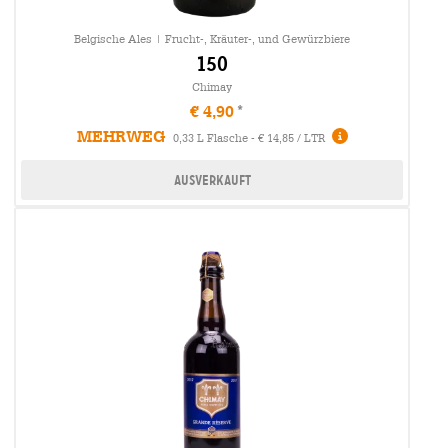
Belgische Ales | Frucht-, Kräuter-, und Gewürzbiere
150
Chimay
€ 4,90
MEHRWEG
0,33 L Flasche - € 14,85 / LTR
Ausverkauft