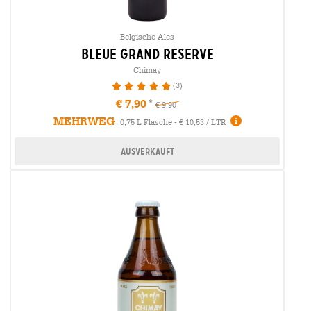
Belgische Ales
bleue grand reserve
Chimay
(3)
100%
€ 7,90
€ 9,90
MEHRWEG
0,75 L Flasche - € 10,53 / LTR
Ausverkauft