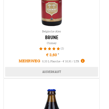
Belgische Ales
brune
Chimay
(2)
100%
€ 3,60
MEHRWEG
0,33 L Flasche - € 10,91 / LTR
Ausverkauft