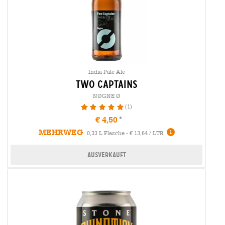
India Pale Ale
two captains
NØGNE Ø
(1)
100%
€ 4,50
MEHRWEG
0,33 L Flasche - € 13,64 / LTR
Ausverkauft