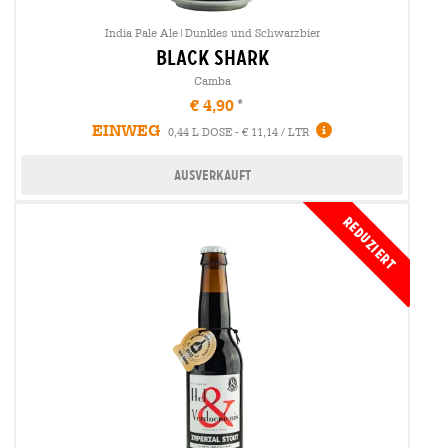
India Pale Ale|Dunkles und Schwarzbier
black shark
Camba
€ 4,90
EINWEG
0,44 L DOSE - € 11,14 / LTR
Ausverkauft
Reduziert