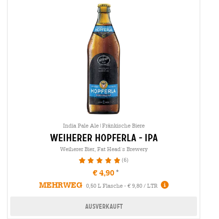
India Pale Ale|Fränkische Biere
weiherer hopferla - ipa
Weiherer Bier, Fat Head´s Brewery
(6)
100%
€ 4,90
MEHRWEG
0,50 L Flasche - € 9,80 / LTR
Ausverkauft