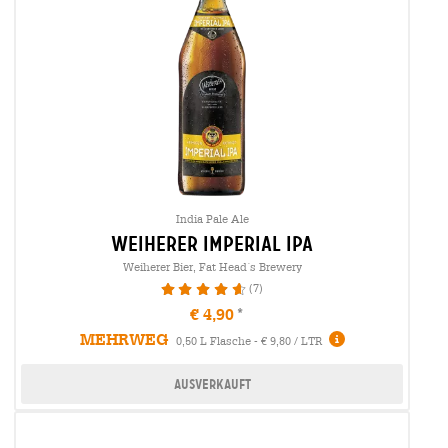
India Pale Ale
weiherer imperial ipa
Weiherer Bier, Fat Head´s Brewery
(7)
94.29%
€ 4,90
MEHRWEG
0,50 L Flasche - € 9,80 / LTR
Ausverkauft