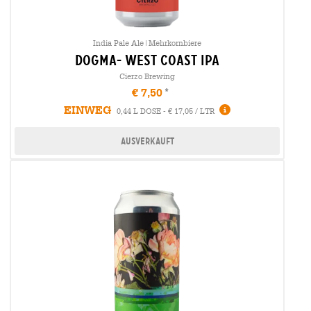
India Pale Ale|Mehrkornbiere
dogma- west coast ipa
Cierzo Brewing
€ 7,50
EINWEG
0,44 L DOSE - € 17,05 / LTR
Ausverkauft