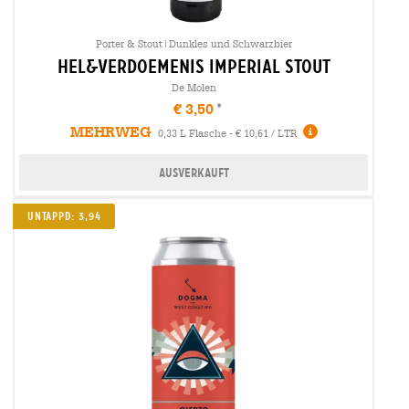
Porter & Stout|Dunkles und Schwarzbier
hel&verdoemenis imperial stout
De Molen
€ 3,50
MEHRWEG
0,33 L Flasche - € 10,61 / LTR
Ausverkauft
UNTAPPD: 3,94