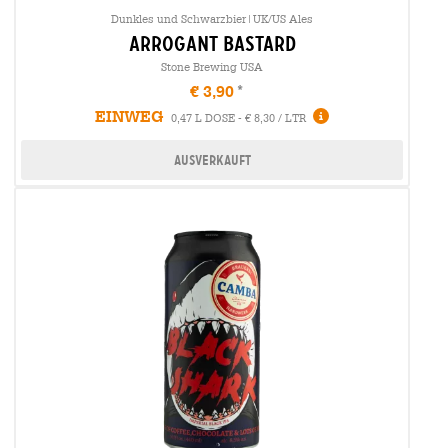
Dunkles und Schwarzbier|UK/US Ales
arrogant bastard
Stone Brewing USA
€ 3,90
EINWEG
0,47 L DOSE - € 8,30 / LTR
Ausverkauft