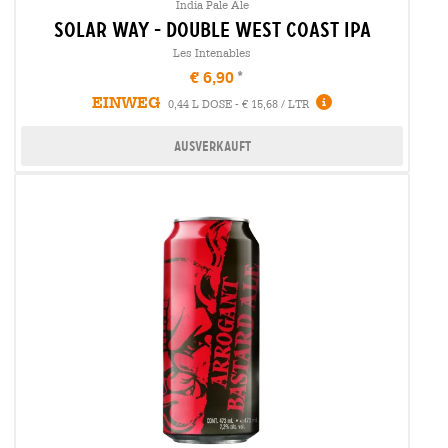
India Pale Ale
solar way - double west coast ipa
Les Intenables
€ 6,90
EINWEG
0,44 L DOSE - € 15,68 / LTR
Ausverkauft