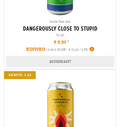
India Pale Ale
dangerously close to stupid
To Øl
€ 5,90
EINWEG
0,44 L DOSE - € 13,41 / LTR
Ausverkauft
Untappd: 4,03