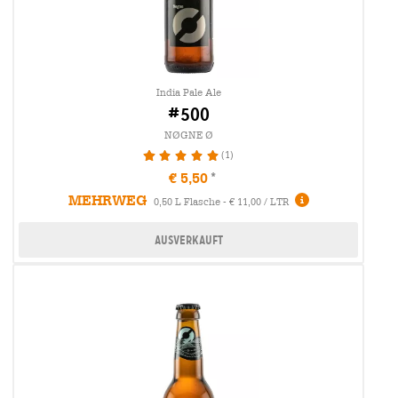
India Pale Ale
#500
NØGNE Ø
(1)
100%
€ 5,50
MEHRWEG
0,50 L Flasche - € 11,00 / LTR
Ausverkauft