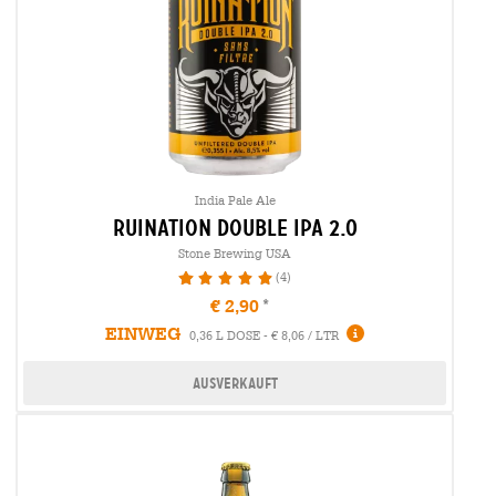
India Pale Ale
ruination double ipa 2.0
Stone Brewing USA
(4)
100%
€ 2,90
EINWEG
0,36 L DOSE - € 8,06 / LTR
Ausverkauft