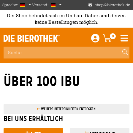
Skip to main content
German
Deutschland
Sprache:
Versand:
shop@bierothek.de
Der Shop befindet sich im Umbau. Daher sind derzeit
keine Bestellungen möglich.
0
Einloggen / An
Warenkor
M
über 100 IBU
Weitere Bittereinheiten entdecken.
Bei uns erhältlich