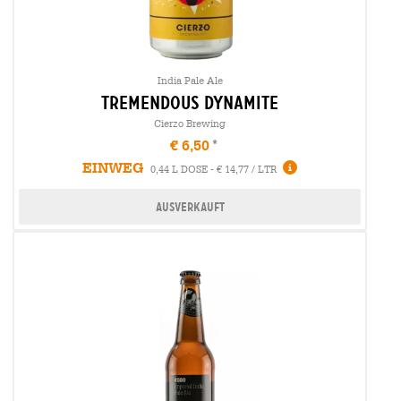
India Pale Ale
tremendous dynamite
Cierzo Brewing
€ 6,50
EINWEG
0,44 L DOSE - € 14,77 / LTR
Ausverkauft