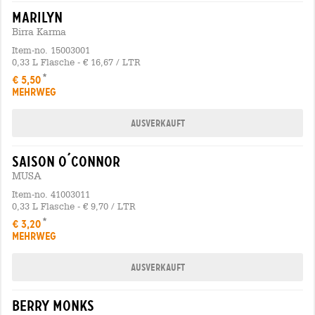
marilyn
Birra Karma
Item-no. 15003001
0,33 L Flasche - € 16,67 / LTR
€ 5,50
MEHRWEG
Ausverkauft
saison o´connor
MUSA
Item-no. 41003011
0,33 L Flasche - € 9,70 / LTR
€ 3,20
MEHRWEG
Ausverkauft
berry monks