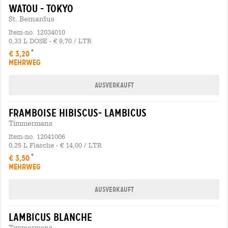
watou - tokyo
St. Bernardus
Item-no. 12034010
0,33 L DOSE - € 9,70 / LTR
€ 3,20
MEHRWEG
Ausverkauft
framboise hibiscus- lambicus
Timmermans
Item-no. 12041006
0,25 L Flasche - € 14,00 / LTR
€ 3,50
MEHRWEG
Ausverkauft
lambicus blanche
Timmermans