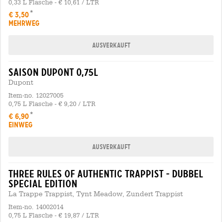
0,33 L Flasche - € 10,61 / LTR
€ 3,50
MEHRWEG
Ausverkauft
saison dupont 0,75l
Dupont
Item-no. 12027005
0,75 L Flasche - € 9,20 / LTR
€ 6,90
EINWEG
Ausverkauft
three rules of authentic trappist - dubbel
special edition
La Trappe Trappist, Tynt Meadow, Zundert Trappist
Item-no. 14002014
0,75 L Flasche - € 19,87 / LTR