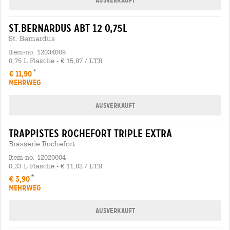
Ausverkauft
st.bernardus abt 12 0,75l
St. Bernardus
Item-no. 12034009
0,75 L Flasche - € 15,87 / LTR
€ 11,90
MEHRWEG
Ausverkauft
trappistes rochefort triple extra
Brasserie Rochefort
Item-no. 12020004
0,33 L Flasche - € 11,82 / LTR
€ 3,90
MEHRWEG
Ausverkauft