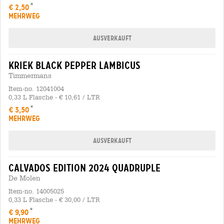
€ 2,50
MEHRWEG
Ausverkauft
kriek black pepper lambicus
Timmermans
Item-no. 12041004
0,33 L Flasche - € 10,61 / LTR
€ 3,50
MEHRWEG
Ausverkauft
calvados edition 2024 quadruple
De Molen
Item-no. 14005025
0,33 L Flasche - € 30,00 / LTR
€ 9,90
MEHRWEG