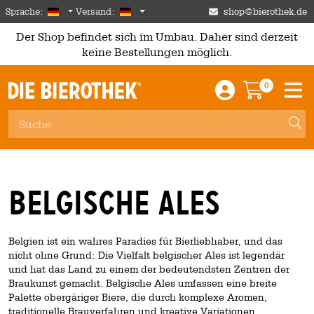
Skip to main content
German
Deutschland
Sprache:
Versand:
shop@bierothek.de
Der Shop befindet sich im Umbau. Daher sind derzeit
keine Bestellungen möglich.
0
Einloggen / An
Warenkor
M
Belgische Ales
Belgien ist ein wahres Paradies für Bierliebhaber, und das
nicht ohne Grund: Die Vielfalt belgischer Ales ist legendär
und hat das Land zu einem der bedeutendsten Zentren der
Braukunst gemacht. Belgische Ales umfassen eine breite
Palette obergäriger Biere, die durch komplexe Aromen,
traditionelle Brauverfahren und kreative Variationen