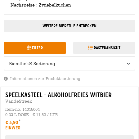
Nachspeise : Zwiebelkuchen
Weitere Bierstile entdecken
Filter
Rasteransicht
Informationen zur Produktsortierung
speelkasteel - alkoholfreies witbier
VandeStreek
Item-no. 14015004
0,33 L DOSE - € 11,82 / LTR
€ 3,90
EINWEG