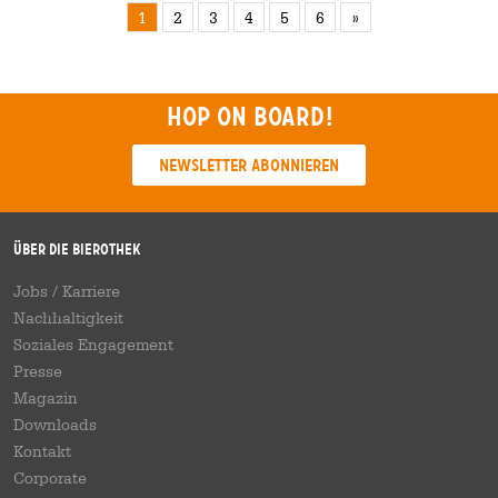
1
2
3
4
5
6
»
Hop on board!
Newsletter abonnieren
Über die Bierothek
Jobs / Karriere
Nachhaltigkeit
Soziales Engagement
Presse
Magazin
Downloads
Kontakt
Corporate