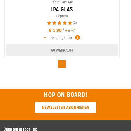
India Pale Ale
ipa glas
Septem
(2)
100%
€ 1,90
€ 3,90
-
1 St. - € 1,90 / St.
Ausverkauft
1
Hop on board!
Newsletter abonnieren
Über die Bierothek