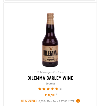
Holzfassgereifte Biere
dilemma barley wine
Septem
(5)
100%
€ 5,90
EINWEG
0,33 L Flasche - € 17,88 / LTR