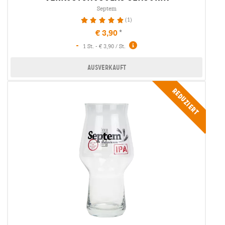
Septem
(1)
100%
€ 3,90
-
1 St. - € 3,90 / St.
Ausverkauft
Reduziert