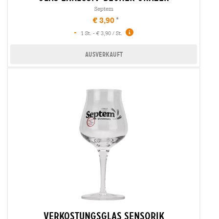
Septem
€ 3,90
-
1 St. - € 3,90 / St.
Ausverkauft
verkostungsglas sensorik