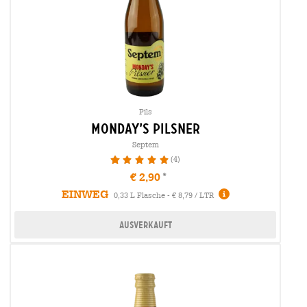
Pils
monday’s pilsner
Septem
(4)
100%
€ 2,90
EINWEG
0,33 L Flasche - € 8,79 / LTR
Ausverkauft