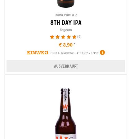
India Pale Ale
8th day ipa
Septem
(4)
100%
€ 3,90
EINWEG
0,33 L Flasche - € 11,82 / LTR
Ausverkauft