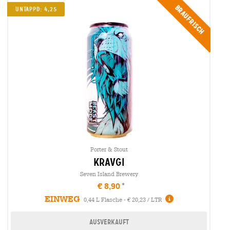
Braufrisch
UNTAPPD: 4,25
Porter & Stout
kravgi
Seven Island Brewery
€ 8,90
EINWEG
0,44 L Flasche - € 20,23 / LTR
Ausverkauft