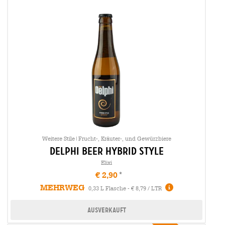
Weitere Stile|Frucht-, Kräuter-, und Gewürzbiere
delphi beer hybrid style
Elixi
€ 2,90
MEHRWEG
0,33 L Flasche - € 8,79 / LTR
Ausverkauft