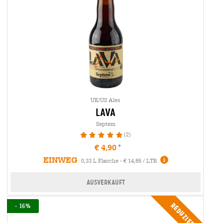
UK/US Ales
lava
Septem
(2)
100%
€ 4,90
EINWEG
0,33 L Flasche - € 14,85 / LTR
Ausverkauft
Reduziert
- 16%