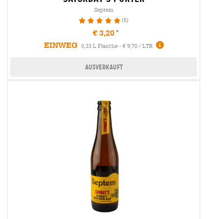
Septem
(5)
100%
€ 3,20
EINWEG
0,33 L Flasche - € 9,70 / LTR
Ausverkauft