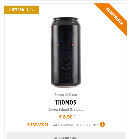
Braufrisch
UNTAPPD: 4,13
Porter & Stout
tromos
Seven Island Brewery
€ 8,90
EINWEG
0,44 L Flasche - € 20,23 / LTR
Ausverkauft