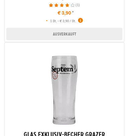
(1)
80%
€ 3,90
-
1 St. - € 3,90 / St.
Ausverkauft
glas exklusiv-becher grazer