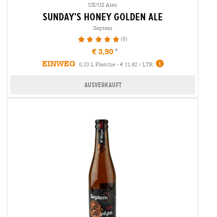
UK/US Ales
sunday’s honey golden ale
Septem
(5)
100%
€ 3,90
EINWEG
0,33 L Flasche - € 11,82 / LTR
Ausverkauft