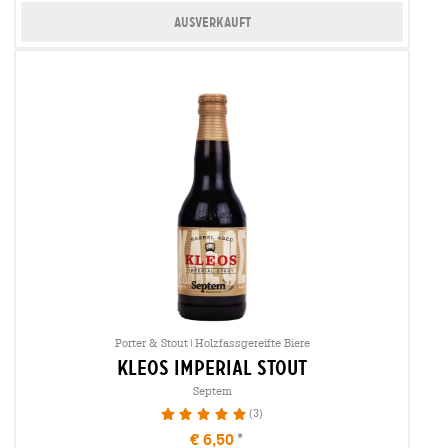
Ausverkauft
Porter & Stout|Holzfassgereifte Biere
kleos imperial stout
Septem
(3)
100%
€ 6,50