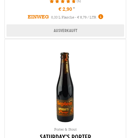
(5)
96%
€ 2,90
EINWEG
0,33 L Flasche - € 8,79 / LTR
Ausverkauft
Porter & Stout
saturday’s porter