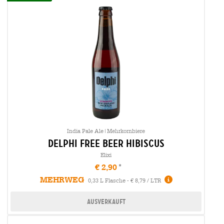
India Pale Ale|Mehrkornbiere
delphi free beer hibiscus
Elixi
€ 2,90
MEHRWEG
0,33 L Flasche - € 8,79 / LTR
Ausverkauft