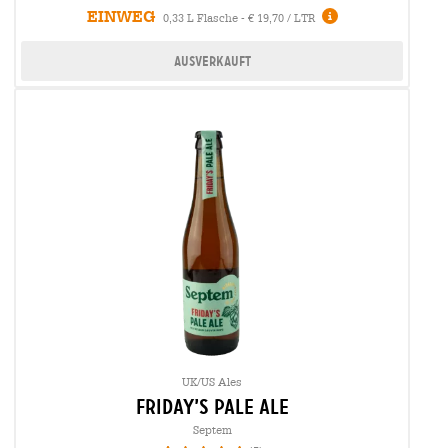
EINWEG
0,33 L Flasche - € 19,70 / LTR
Ausverkauft
UK/US Ales
friday’s pale ale
Septem