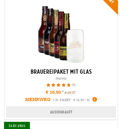
brauereipaket mit glas
Septem
(6)
96.67%
€ 16,90
€ 20,20
MEHRWEG
1 St. PAKET - € 16,90 / St.
Ausverkauft
15.07.2025