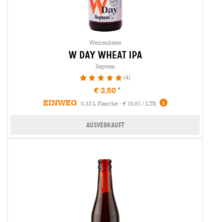
Weizenbiere
w day wheat ipa
Septem
(4)
100%
€ 3,50
EINWEG
0,33 L Flasche - € 10,61 / LTR
Ausverkauft