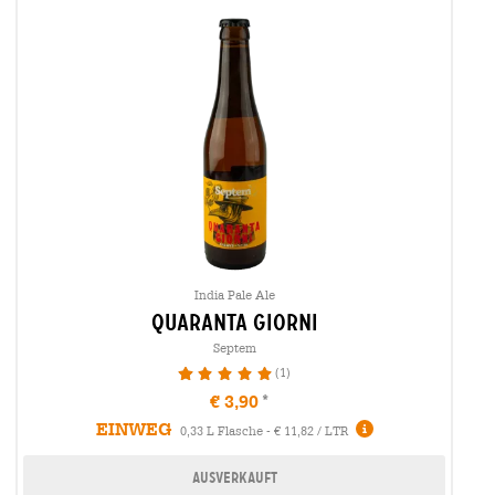
India Pale Ale
quaranta giorni
Septem
(1)
100%
€ 3,90
EINWEG
0,33 L Flasche - € 11,82 / LTR
Ausverkauft