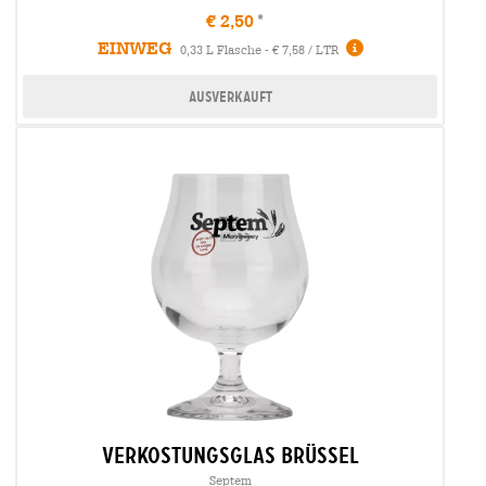
€ 2,50
EINWEG
0,33 L Flasche - € 7,58 / LTR
Ausverkauft
verkostungsglas brüssel
Septem