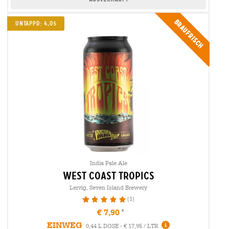
Braufrisch
UNTAPPD: 4,05
India Pale Ale
west coast tropics
Lervig, Seven Island Brewery
(1)
100%
€ 7,90
EINWEG
0,44 L DOSE - € 17,95 / LTR