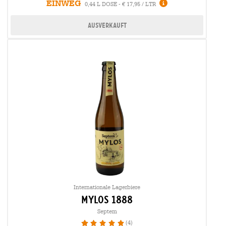
EINWEG
0,44 L DOSE - € 17,95 / LTR
Ausverkauft
Internationale Lagerbiere
mylos 1888
Septem
(4)
100%