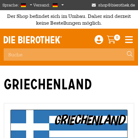
Skip to main content
German
Deutschland
Sprache:
Versand:
shop@bierothek.de
Der Shop befindet sich im Umbau. Daher sind derzeit
keine Bestellungen möglich.
0
Einloggen / An
Warenkor
M
Griechenland