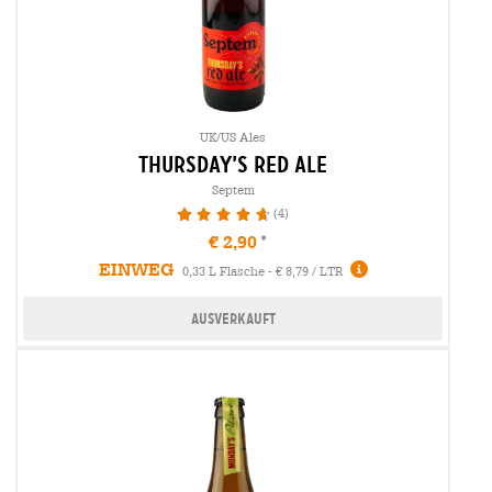
UK/US Ales
thursday’s red ale
Septem
(4)
95%
€ 2,90
EINWEG
0,33 L Flasche - € 8,79 / LTR
Ausverkauft