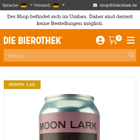
Skip to main content
German
Deutschland
Sprache:
Versand:
shop@bierothek.de
Der Shop befindet sich im Umbau. Daher sind derzeit
keine Bestellungen möglich.
0
Einloggen / An
Warenkor
M
Untappd: 3,851