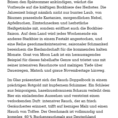
Brisen den Spätsommer ankündigen, wächst die
Vorfreude auf die kräftigen Bockbiere des Herbstes. Die
Jahreszeit bringt nämlich nicht nur buntes Laub, von
Bäumen prasselnde Kastanien, morgendlichen Nebel,
Apfelkuchen, Zimtschnecken und herbstliche
Heißgetränke mit, sondern eröffnet auch die Bockbier-
Saison. Auf dem Land wird jedes Wochenende ein
anderes Starkbier in einem Festakt angestochen, und
eine Reihe geschmacksintensiver, saisonaler Schmankerl
bereichern die Bierlandschaft für die kommenden kalten
Monate. Goat von Moon Lark ist ein herausragendes
Beispiel für dieses fabelhafte Genre und tröstet uns mit
seiner intensiven Rauchnote und malzigen Tiefe über
Dauerregen, Matsch und graue Novembertage hinweg.
Im Glas präsentiert sich der Rauch-Doppelbock in einem
prächtigen Rotgold mit kupfernem Schimmer. Ein Schleier
aus feinporigem, haselnussbraunem Schaum verleiht dem
Bier ein einladendes Aussehen und verströmt einen
verlockenden Duft: intensiver Rauch, der an frisch
Geräuchertes erinnert, trifft auf kerniges Malz und einen
Hauch von Toffee. Der Geschmack ist vollmundig und
komplex. 60 % Buchenrauchmalz aus Deutschland