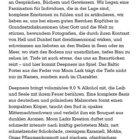
an Gesprächen, Büchern und Gewässern. Wir hegen eine
Faszination für Individuen, die in der Lage sind,
komplexe Emotionen zu fühlen und zu artikulieren, wir
lieben es, uns bei einem guten Bierchen Kopfüber in
Grundsatzdiskussionen über Gott und die Welt zu
stürzen, bewundern Fotografien, die durch ihren Kontrast
von Hell und Dunkel fast dreidimensional wirken, und
schwimmen am liebsten an den Stellen in Seen oder im
Meer, wo statt des Bodens nur unendliches, tiefes Blau zu
sehen ist. Tiefe ist auch etwas, das uns an Braustücken
reizt – und hier kommt Deepness ins Spiel. Das Baltic
Porter aus der Feder von Moon Lark trägt die Tiefe nicht
nur im Namen, sondern auch im Charakter.
Deepness bringt voluminöse 9,0 % Alkohol mit, die Leib
und Seele mit ihrem Feuer berühren. Eine komplexe Basis
aus deutschen und polnischen Malzsorten formt einen
kompakten Körper, taucht den Sud in opakes
Mitternachtsschwarz und verleiht ihm ein Bouquet aus
dunklen Aromen. Moon Larks Kreation duftet und
schmeckt intensiv nach kräftig geröstetem Malz, zart
schmelzender Schokolade, cremigem Karamell, Mokka,
Omas Pflaumenkompott und röschem, ofenfrischem