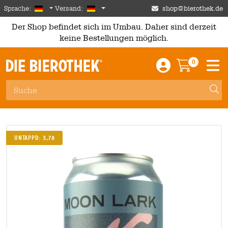
Skip to main content
German
Deutschland
Sprache:
Versand:
shop@bierothek.de
Der Shop befindet sich im Umbau. Daher sind derzeit
keine Bestellungen möglich.
0
Einloggen / An
Warenkor
M
Untappd: 3,78