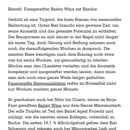
Bierstil: Fassgereifter Barley Wine mit Kirsche
Geduld ist eine Tugend, die beim Brauen von essenzieller
Bedeutung ist. Gutes Bier braucht eine gewisse Zeit, um
seine Aromatik und das gesamte Potenzial zu entfalten.
Der Brauprozess an sich dauert in der Regel nicht länger
als einen Tag, doch Gärung und Reifung nehmen auch
noch die darauffolgenden Wochen in Anspruch. Die
meisten Biere benötigen nach dem Brautag noch etwa
vier bis sechs Wochen, um genussfertig zu werden.
Möchte man den Charakter vertiefen und die Aromatik
komplexer und ausgereifter werden lassen, dann muss
man sich noch eine ganze Weile länger gedulden:
Fassgereifte Bierspezialitäten
reifen im Normalfall nicht
nur Wochen sondern ganze Monate.
So geschehen auch bei Nitro Ice Cherry, einem im Rioja-
Fass gereiftem
Barley Wine
aus dem Hause Maryensztadt.
Der edle Tropfen ist Teil des Barrel Aged Projects und
schlägt, wie die meisten seiner Kollegen, ordentlich zu
Buche. Die satten 16,1 % Alkoholgehalt geben dem Bier
Schwung und wärmen auch bei Minusgraden Leib und