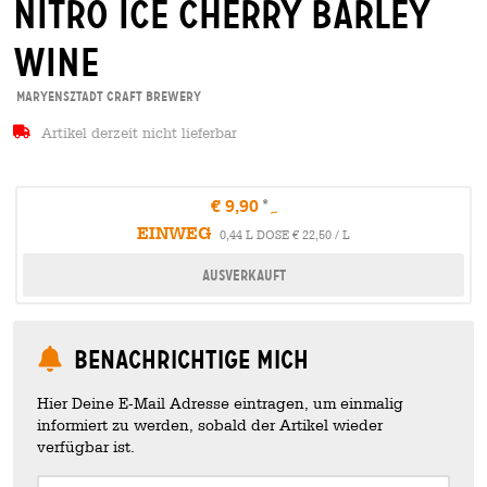
nitro ice cherry barley
wine
Maryensztadt Craft Brewery
Artikel derzeit nicht lieferbar
€ 9,90
EINWEG
0,44 L DOSE € 22,50 / L
Ausverkauft
Benachrichtige mich
Hier Deine E-Mail Adresse eintragen, um einmalig
informiert zu werden, sobald der Artikel wieder
verfügbar ist.
Your Email