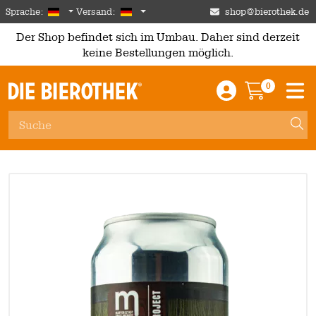
Skip to main content
German
Deutschland
Sprache:
Versand:
shop@bierothek.de
Der Shop befindet sich im Umbau. Daher sind derzeit
keine Bestellungen möglich.
0
Einloggen / An
Warenkor
M