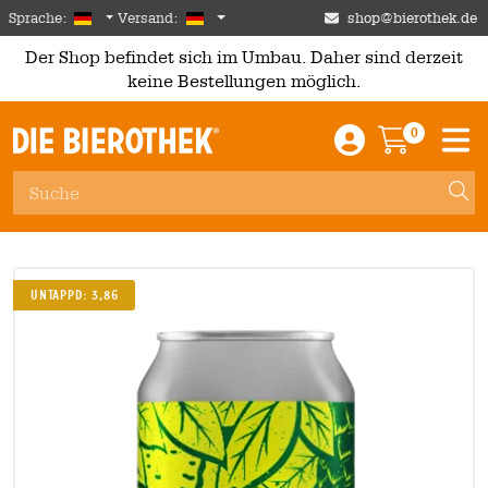
Skip to main content
German
Deutschland
Sprache:
Versand:
shop@bierothek.de
Der Shop befindet sich im Umbau. Daher sind derzeit
keine Bestellungen möglich.
0
Einloggen / An
Warenkor
M
UNTAPPD: 3,86