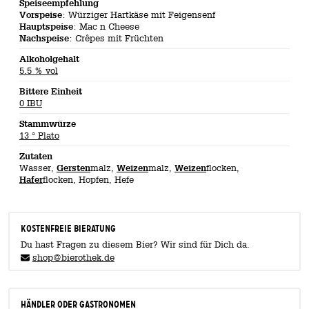
Speiseempfehlung
Vorspeise
: Würziger Hartkäse mit Feigensenf
Hauptspeise
: Mac n Cheese
Nachspeise
: Crêpes mit Früchten
Alkoholgehalt
5.5 % vol
Bittere Einheit
0 IBU
Stammwürze
13 ° Plato
Zutaten
Wasser,
Gersten
malz,
Weizen
malz,
Weizen
flocken,
Hafer
flocken, Hopfen, Hefe
KOSTENFREIE BIERATUNG
Du hast Fragen zu diesem Bier? Wir sind für Dich da.
shop@bierothek.de
Händler oder Gastronomen