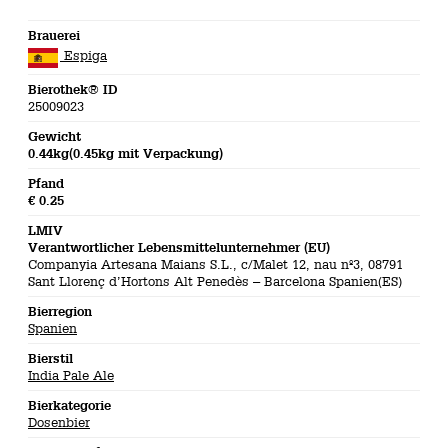
Brauerei
Espiga
Bierothek® ID
25009023
Gewicht
0.44kg(0.45kg mit Verpackung)
Pfand
€ 0.25
LMIV
Verantwortlicher Lebensmittelunternehmer (EU)
Companyia Artesana Maians S.L., c/Malet 12, nau nº3, 08791
Sant Llorenç d’Hortons Alt Penedès – Barcelona Spanien(ES)
Bierregion
Spanien
Bierstil
India Pale Ale
Bierkategorie
Dosenbier