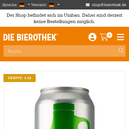
Skip to main content
German
Deutschland
Sprache:
Versand:
shop@bierothek.de
Der Shop befindet sich im Umbau. Daher sind derzeit
keine Bestellungen möglich.
0
Einloggen / An
Warenkor
M
Untappd: 3,48