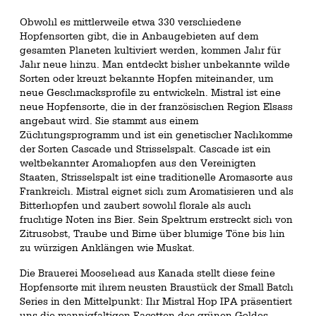
Obwohl es mittlerweile etwa 330 verschiedene
Hopfensorten gibt, die in Anbaugebieten auf dem
gesamten Planeten kultiviert werden, kommen Jahr für
Jahr neue hinzu. Man entdeckt bisher unbekannte wilde
Sorten oder kreuzt bekannte Hopfen miteinander, um
neue Geschmacksprofile zu entwickeln. Mistral ist eine
neue Hopfensorte, die in der französischen Region Elsass
angebaut wird. Sie stammt aus einem
Züchtungsprogramm und ist ein genetischer Nachkomme
der Sorten Cascade und Strisselspalt. Cascade ist ein
weltbekannter Aromahopfen aus den Vereinigten
Staaten, Strisselspalt ist eine traditionelle Aromasorte aus
Frankreich. Mistral eignet sich zum Aromatisieren und als
Bitterhopfen und zaubert sowohl florale als auch
fruchtige Noten ins Bier. Sein Spektrum erstreckt sich von
Zitrusobst, Traube und Birne über blumige Töne bis hin
zu würzigen Anklängen wie Muskat.
Die Brauerei Moosehead aus Kanada stellt diese feine
Hopfensorte mit ihrem neusten Braustück der Small Batch
Series in den Mittelpunkt: Ihr Mistral Hop IPA präsentiert
uns die mannigfaltigen Facetten des grünen Goldes.