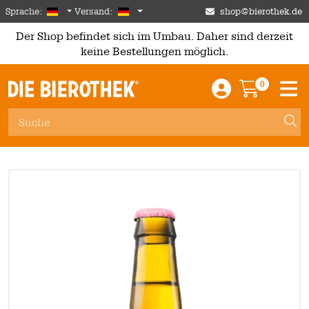
Skip to main content
German
Deutschland
Sprache:
Versand:
shop@bierothek.de
Der Shop befindet sich im Umbau. Daher sind derzeit
keine Bestellungen möglich.
0
Einloggen / An
Warenkor
M