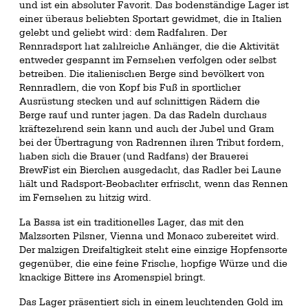
und ist ein absoluter Favorit. Das bodenständige Lager ist
einer überaus beliebten Sportart gewidmet, die in Italien
gelebt und geliebt wird: dem Radfahren. Der
Rennradsport hat zahlreiche Anhänger, die die Aktivität
entweder gespannt im Fernsehen verfolgen oder selbst
betreiben. Die italienischen Berge sind bevölkert von
Rennradlern, die von Kopf bis Fuß in sportlicher
Ausrüstung stecken und auf schnittigen Rädern die
Berge rauf und runter jagen. Da das Radeln durchaus
kräftezehrend sein kann und auch der Jubel und Gram
bei der Übertragung von Radrennen ihren Tribut fordern,
haben sich die Brauer (und Radfans) der Brauerei
BrewFist ein Bierchen ausgedacht, das Radler bei Laune
hält und Radsport-Beobachter erfrischt, wenn das Rennen
im Fernsehen zu hitzig wird.
La Bassa ist ein traditionelles Lager, das mit den
Malzsorten Pilsner, Vienna und Monaco zubereitet wird.
Der malzigen Dreifaltigkeit steht eine einzige Hopfensorte
gegenüber, die eine feine Frische, hopfige Würze und die
knackige Bittere ins Aromenspiel bringt.
Das Lager präsentiert sich in einem leuchtenden Gold im