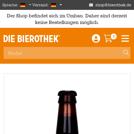
Skip to main content
German
Deutschland
Sprache:
Versand:
shop@bierothek.de
Der Shop befindet sich im Umbau. Daher sind derzeit
keine Bestellungen möglich.
0
Einloggen / An
Warenkor
M