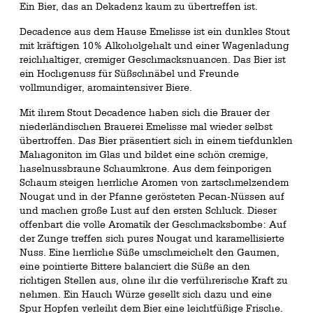
Ein Bier, das an Dekadenz kaum zu übertreffen ist.
Decadence aus dem Hause Emelisse ist ein dunkles Stout
mit kräftigen 10% Alkoholgehalt und einer Wagenladung
reichhaltiger, cremiger Geschmacksnuancen. Das Bier ist
ein Hochgenuss für Süßschnäbel und Freunde
vollmundiger, aromaintensiver Biere.
Mit ihrem Stout Decadence haben sich die Brauer der
niederländischen Brauerei Emelisse mal wieder selbst
übertroffen. Das Bier präsentiert sich in einem tiefdunklen
Mahagoniton im Glas und bildet eine schön cremige,
haselnussbraune Schaumkrone. Aus dem feinporigen
Schaum steigen herrliche Aromen von zartschmelzendem
Nougat und in der Pfanne gerösteten Pecan-Nüssen auf
und machen große Lust auf den ersten Schluck. Dieser
offenbart die volle Aromatik der Geschmacksbombe: Auf
der Zunge treffen sich pures Nougat und karamellisierte
Nuss. Eine herrliche Süße umschmeichelt den Gaumen,
eine pointierte Bittere balanciert die Süße an den
richtigen Stellen aus, ohne ihr die verführerische Kraft zu
nehmen. Ein Hauch Würze gesellt sich dazu und eine
Spur Hopfen verleiht dem Bier eine leichtfüßige Frische.