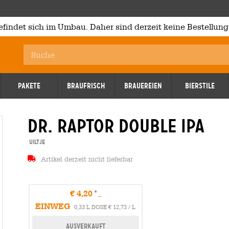
efindet sich im Umbau. Daher sind derzeit keine Bestellung
Pakete
Braufrisch
Brauereien
Bierstile
dr. raptor double ipa
17.12.2025
17.12.2
Uiltje
Artikel derzeit nicht lieferbar
€ 4,20
EINWEG
0,33 L DOSE € 12,73 / L
Ausverkauft