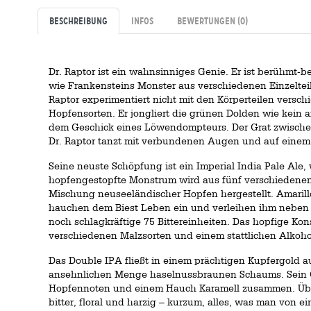
Beschreibung
Infos
Bewertungen
(0)
Dr. Raptor ist ein wahnsinniges Genie. Er ist berühmt-be
wie Frankensteins Monster aus verschiedenen Einzelte
Raptor experimentiert nicht mit den Körperteilen versc
Hopfensorten. Er jongliert die grünen Dolden wie kein 
dem Geschick eines Löwendompteurs. Der Grat zwische
Dr. Raptor tanzt mit verbundenen Augen und auf einem
Seine neuste Schöpfung ist ein Imperial India Pale Ale,
hopfengestopfte Monstrum wird aus fünf verschiedenen
Mischung neuseeländischer Hopfen hergestellt. Amarill
hauchen dem Biest Leben ein und verleihen ihm neb
noch schlagkräftige 75 Bittereinheiten. Das hopfige Kon
verschiedenen Malzsorten und einem stattlichen Alkohol
Das Double IPA fließt in einem prächtigen Kupfergold au
ansehnlichen Menge haselnussbraunen Schaums. Sein Ge
Hopfennoten und einem Hauch Karamell zusammen. Übers
bitter, floral und harzig – kurzum, alles, was man von e