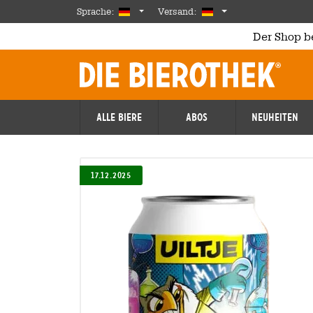
Skip to main content
German
Deutschland
Sprache:
Versand:
Der Shop b
Alle Biere
Abos
Neuheiten
17.12.2025