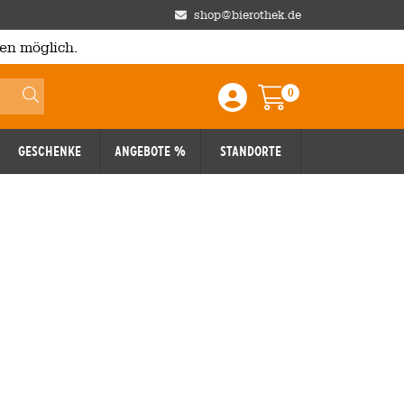
shop@bierothek.de
en möglich.
0
Einloggen / Anmelden
Warenkorb
Geschenke
Angebote %
Standorte
025