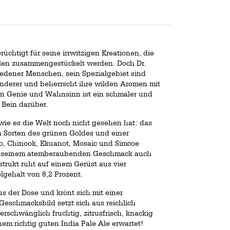
rüchtigt für seine irrwitzigen Kreationen, die
ilen zusammengestückelt werden. Doch Dr.
hiedener Menschen, sein Spezialgebiet sind
anderer und beherrscht ihre wilden Aromen mit
n Genie und Wahnsinn ist ein schmaler und
 Bein darüber.
 wie es die Welt noch nicht gesehen hat: das
 Sorten des grünen Goldes und einer
o, Chinook, Ekuanot, Mosaic und Simcoe
en seinem atemberaubenden Geschmack auch
strukt ruht auf einem Gerüst aus vier
gehalt von 8,2 Prozent.
s der Dose und krönt sich mit einer
schmacksbild setzt sich aus reichlich
chwänglich fruchtig, zitrusfrisch, knackig
inem richtig guten India Pale Ale erwartet!