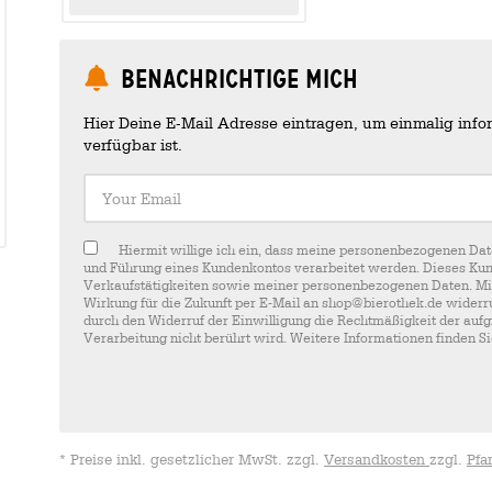
Benachrichtige mich
Hier Deine E-Mail Adresse eintragen, um einmalig infor
verfügbar ist.
Your Email
Hiermit willige ich ein, dass meine personenbezogenen Dat
und Führung eines Kundenkontos verarbeitet werden. Dieses Kun
Verkaufstätigkeiten sowie meiner personenbezogenen Daten. Mir i
Wirkung für die Zukunft per E-Mail an shop@bierothek.de widerru
durch den Widerruf der Einwilligung die Rechtmäßigkeit der aufg
Verarbeitung nicht berührt wird. Weitere Informationen finden S
* Preise inkl. gesetzlicher MwSt. zzgl.
Versandkosten
zzgl.
Pfa