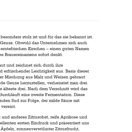
 besonders stolz ist und für das sie bekannt ist.
de Geuze. Obwohl das Unternehmen sich auch
t erntefrischen Kirschen – einen guten Namen
es Brauereinamens sofort denkt.
ut und zeichnet sich durch ihre
 erfrischender Leichtigkeit aus. Basis dieser
 einer Mischung aus Malz und Weizen gebraut
de Geuze herzustellen, verheiratet man drei
s älteste drei. Nach dem Verschnitt wird das
durchläuft eine zweite Fermentation. Diese
nden Sud zur Folge, der milde Säure mit
vereint.
t und anderes Zitrusobst, reife Aprikose und
ellenten ersten Eindruck und präsentiert uns
Äpfeln, sonnenverwöhnter Zitrusfrucht,