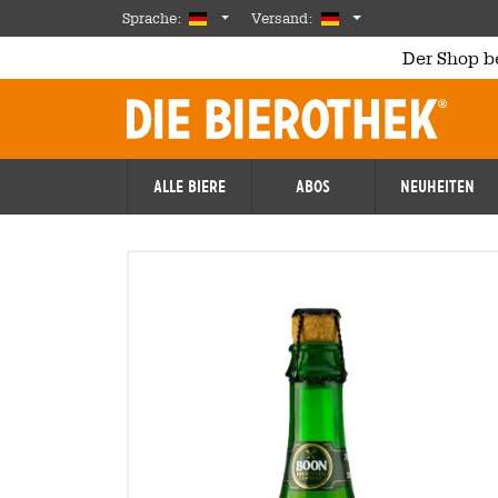
Skip to main content
German
Deutschland
Sprache:
Versand:
Der Shop b
Alle Biere
Abos
Neuheiten