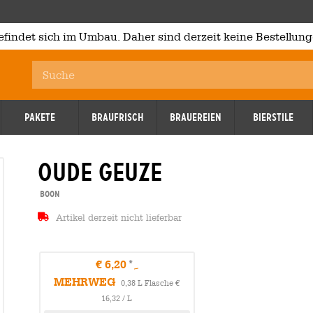
efindet sich im Umbau. Daher sind derzeit keine Bestellung
Pakete
Braufrisch
Brauereien
Bierstile
oude geuze
Boon
Artikel derzeit nicht lieferbar
€ 6,20
MEHRWEG
0,38 L Flasche €
16,32 / L