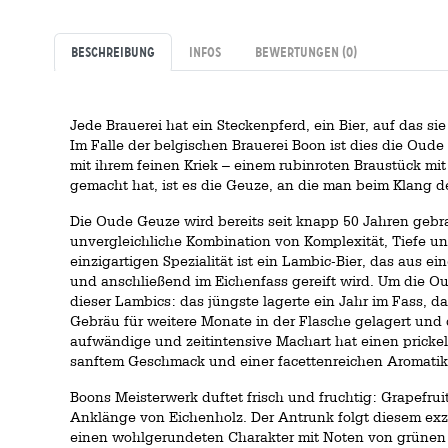
Beschreibung
Infos
Bewertungen
(0)
Jede Brauerei hat ein Steckenpferd, ein Bier, auf das sie
Im Falle der belgischen Brauerei Boon ist dies die Ou
mit ihrem feinen Kriek – einem rubinroten Braustück mi
gemacht hat, ist es die Geuze, an die man beim Klang d
Die Oude Geuze wird bereits seit knapp 50 Jahren gebra
unvergleichliche Kombination von Komplexität, Tiefe und
einzigartigen Spezialität ist ein Lambic-Bier, das aus
und anschließend im Eichenfass gereift wird. Um die Ou
dieser Lambics: das jüngste lagerte ein Jahr im Fass, da
Gebräu für weitere Monate in der Flasche gelagert und 
aufwändige und zeitintensive Machart hat einen prickel
sanftem Geschmack und einer facettenreichen Aromatik 
Boons Meisterwerk duftet frisch und fruchtig: Grapefrui
Anklänge von Eichenholz. Der Antrunk folgt diesem exz
einen wohlgerundeten Charakter mit Noten von grünen 