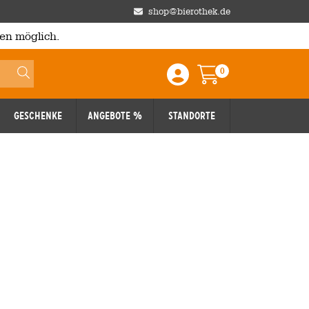
shop@bierothek.de
en möglich.
0
Einloggen / Anmelden
Warenkorb
Geschenke
Angebote %
Standorte