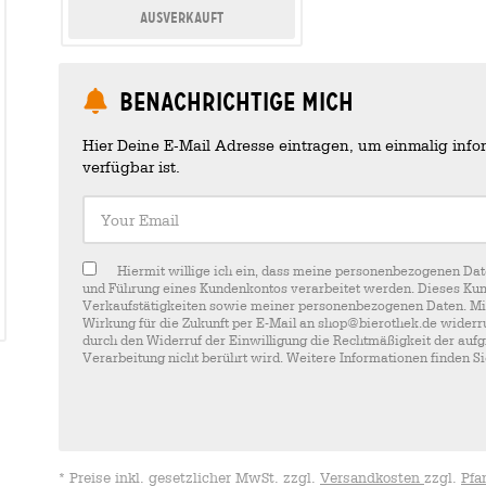
Ausverkauft
Benachrichtige mich
Hier Deine E-Mail Adresse eintragen, um einmalig infor
verfügbar ist.
Your Email
Hiermit willige ich ein, dass meine personenbezogenen Dat
und Führung eines Kundenkontos verarbeitet werden. Dieses Kun
Verkaufstätigkeiten sowie meiner personenbezogenen Daten. Mir i
Wirkung für die Zukunft per E-Mail an shop@bierothek.de widerru
durch den Widerruf der Einwilligung die Rechtmäßigkeit der aufg
Verarbeitung nicht berührt wird. Weitere Informationen finden S
* Preise inkl. gesetzlicher MwSt. zzgl.
Versandkosten
zzgl.
Pfa