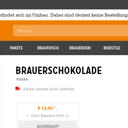
efindet sich im Umbau. Daher sind derzeit keine Bestellung
Pakete
Braufrisch
Brauereien
Bierstile
brauerschokolade
Vulkan
Artikel derzeit nicht lieferbar
€ 14,90
-
0,20 L Flasche € 74,50 / L
Ausverkauft