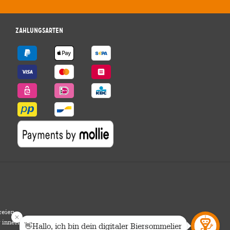
Zahlungsarten
reien
r innerhalb Deutschlands.