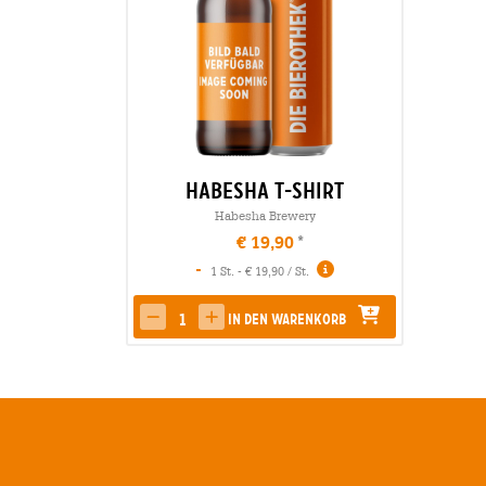
Habesha T-Shirt
Habesha Brewery
€ 19,90
-
1 St. - € 19,90 / St.
In den Warenkorb
decrease quantity
increase quantity