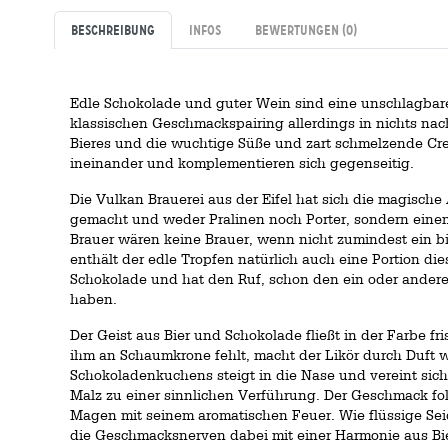
Beschreibung
Infos
Bewertungen
(0)
Edle Schokolade und guter Wein sind eine unschlagbar
klassischen Geschmackspairing allerdings in nichts nach
Bieres und die wuchtige Süße und zart schmelzende Cr
ineinander und komplementieren sich gegenseitig.
Die Vulkan Brauerei aus der Eifel hat sich die magisc
gemacht und weder Pralinen noch Porter, sondern einen 
Brauer wären keine Brauer, wenn nicht zumindest ein b
enthält der edle Tropfen natürlich auch eine Portion di
Schokolade und hat den Ruf, schon den ein oder ander
haben.
Der Geist aus Bier und Schokolade fließt in der Farbe fr
ihm an Schaumkrone fehlt, macht der Likör durch Duft w
Schokoladenkuchens steigt in die Nase und vereint si
Malz zu einer sinnlichen Verführung. Der Geschmack f
Magen mit seinem aromatischen Feuer. Wie flüssige Seide
die Geschmacksnerven dabei mit einer Harmonie aus Bi