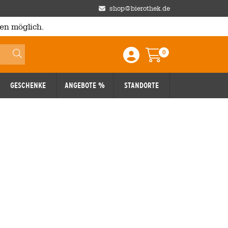
shop@bierothek.de
en möglich.
0
Einloggen / Anmelden
Warenkorb
Geschenke
Angebote %
Standorte