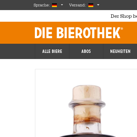
Skip to main content
German
Deutschland
Sprache:
Versand:
Der Shop b
Alle Biere
Abos
Neuheiten