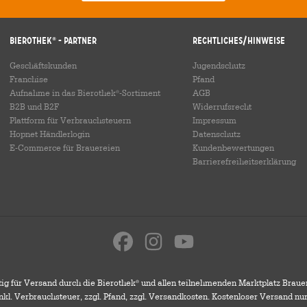
Bierothek
- Partner
Rechtliches/Hinweise
®
Geschäftskunden
Jugendschutz
Franchise
Pfand
Aufnahme in das Bierothek
-Sortiment
AGB
®
B2B und B2F
Widerrufsrecht
Plattform für Verbrauchsteuern
Impressum
Hopnet Händlerlogin
Datenschutz
E-Commerce für Brauereien
Kundenbewertungen
Barrierefreiheitserklärung
ig für Versand durch die Bierothek
und allen teilnehmenden Marktplatz Braue
®
 inkl. Verbrauchsteuer, zzgl. Pfand, zzgl. Versandkosten. Kostenloser Versand nu