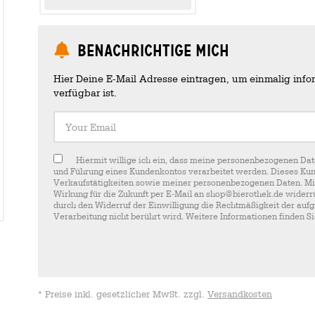
Benachrichtige mich
Hier Deine E-Mail Adresse eintragen, um einmalig infor
verfügbar ist.
Your Email
Hiermit willige ich ein, dass meine personenbezogenen Dat
und Führung eines Kundenkontos verarbeitet werden. Dieses Kun
Verkaufstätigkeiten sowie meiner personenbezogenen Daten. Mir i
Wirkung für die Zukunft per E-Mail an shop@bierothek.de widerru
durch den Widerruf der Einwilligung die Rechtmäßigkeit der aufg
Verarbeitung nicht berührt wird. Weitere Informationen finden S
* Preise inkl. gesetzlicher MwSt. zzgl.
Versandkosten