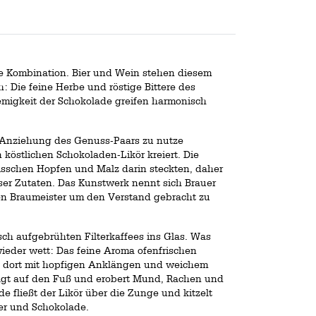
e Kombination. Bier und Wein stehen diesem
: Die feine Herbe und röstige Bittere des
emigkeit der Schokolade greifen harmonisch
he Anziehung des Genuss-Paars zu nutze
köstlichen Schokoladen-Likör kreiert. Die
isschen Hopfen und Malz darin steckten, daher
eser Zutaten. Das Kunstwerk nennt sich Brauer
en Braumeister um den Verstand gebracht zu
isch aufgebrühten Filterkaffees ins Glas. Was
ieder wett: Das feine Aroma ofenfrischen
ch dort mit hopfigen Anklängen und weichem
olgt auf den Fuß und erobert Mund, Rachen und
 fließt der Likör über die Zunge und kitzelt
er und Schokolade.