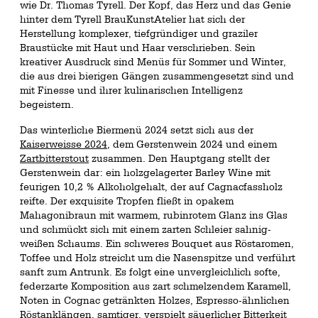
wie Dr. Thomas Tyrell. Der Kopf, das Herz und das Genie
hinter dem Tyrell BrauKunstAtelier hat sich der
Herstellung komplexer, tiefgründiger und graziler
Braustücke mit Haut und Haar verschrieben. Sein
kreativer Ausdruck sind Menüs für Sommer und Winter,
die aus drei bierigen Gängen zusammengesetzt sind und
mit Finesse und ihrer kulinarischen Intelligenz
begeistern.
Das winterliche Biermenü 2024 setzt sich aus der
Kaiserweisse 2024
, dem Gerstenwein 2024 und einem
Zartbitterstout
zusammen. Den Hauptgang stellt der
Gerstenwein dar: ein holzgelagerter Barley Wine mit
feurigen 10,2 % Alkoholgehalt, der auf Cagnacfassholz
reifte. Der exquisite Tropfen fließt in opakem
Mahagonibraun mit warmem, rubinrotem Glanz ins Glas
und schmückt sich mit einem zarten Schleier sahnig-
weißen Schaums. Ein schweres Bouquet aus Röstaromen,
Toffee und Holz streicht um die Nasenspitze und verführt
sanft zum Antrunk. Es folgt eine unvergleichlich softe,
federzarte Komposition aus zart schmelzendem Karamell,
Noten in Cognac getränkten Holzes, Espresso-ähnlichen
Röstanklängen, samtiger, verspielt säuerlicher Bitterkeit