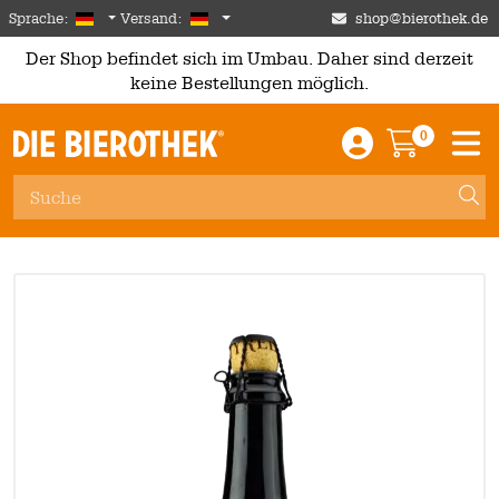
Skip to main content
German
Deutschland
Sprache:
Versand:
shop@bierothek.de
Der Shop befindet sich im Umbau. Daher sind derzeit
keine Bestellungen möglich.
0
Einloggen / An
Warenkor
M