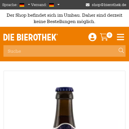
Skip to main content
German
Deutschland
Sprache:
Versand:
shop@bierothek.de
Der Shop befindet sich im Umbau. Daher sind derzeit
keine Bestellungen möglich.
0
Einloggen / An
Warenkor
M