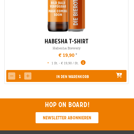
Habesha T-Shirt
Habesha Brewery
€ 19,90
-
1 St. - € 19,90 / St.
In den Warenkorb
decrease quantity
increase quantity
Hop on board!
Newsletter abonnieren