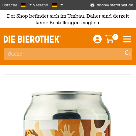
Skip to main content
German
Deutschland
Sprache:
Versand:
shop@bierothek.de
Der Shop befindet sich im Umbau. Daher sind derzeit
keine Bestellungen möglich.
0
Einloggen / An
Warenkor
M