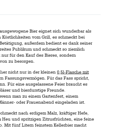
as ausgewogene Bier eignet sich wunderbar als
 Köstlichkeiten vom Grill, es schmeckt bei
etätigung, außerdem bedient es dank seiner
eites Publikum und schmeckt so ziemlich
 nur für den Kauf des Bieres, sondern
davon zu besorgen.
er nicht nur in der kleinen
0,5l-Flasche mit
ern Fassungsvermögen. Für das Fass spricht,
nn. Für eine ausgelassene Feier braucht es
 Gläser und bierdurstige Freunde.
, wenn man zu einem Gartenfest, einem
Männer- oder Frauenabend eingeladen ist.
schmeckt nach erdigem Malz, kräftiger Hefe,
Heu und spritzigen Zitrusfrüchten, eine feine
 Mit fünf Litern feinstem Kellerbier macht