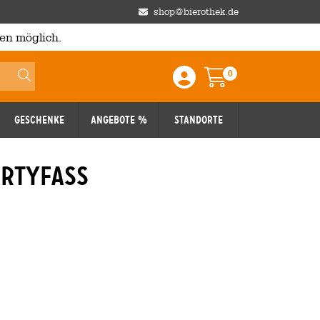
shop@bierothek.de
en möglich.
0
Einloggen / Anmelden
Warenkorb
Geschenke
Angebote %
Standorte
artyfass