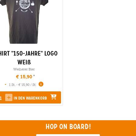
hirt "150-Jahre" Logo
weiß
Weiherer Bier
€ 15,90
-
1 St. - € 15,90 / St.
In den Warenkorb
rease quantity
increase quantity
Hop on board!