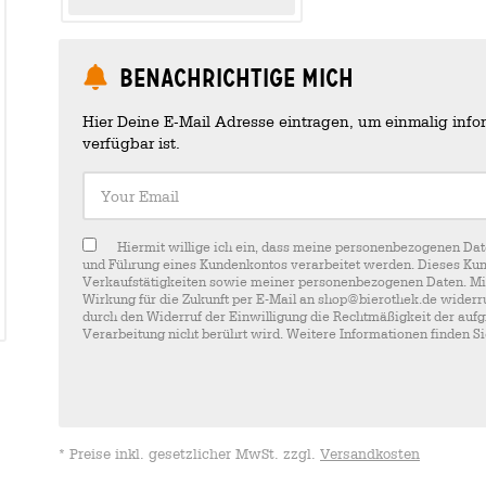
Benachrichtige mich
Hier Deine E-Mail Adresse eintragen, um einmalig infor
verfügbar ist.
Your Email
Hiermit willige ich ein, dass meine personenbezogenen Dat
und Führung eines Kundenkontos verarbeitet werden. Dieses Kun
Verkaufstätigkeiten sowie meiner personenbezogenen Daten. Mir i
Wirkung für die Zukunft per E-Mail an shop@bierothek.de widerru
durch den Widerruf der Einwilligung die Rechtmäßigkeit der aufg
Verarbeitung nicht berührt wird. Weitere Informationen finden S
* Preise inkl. gesetzlicher MwSt. zzgl.
Versandkosten