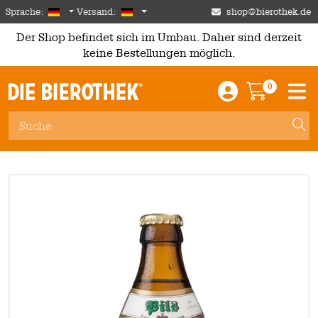
Skip to main content
German
Deutschland
Sprache:
Versand:
shop@bierothek.de
Der Shop befindet sich im Umbau. Daher sind derzeit
keine Bestellungen möglich.
0
Einloggen / An
Warenkor
M