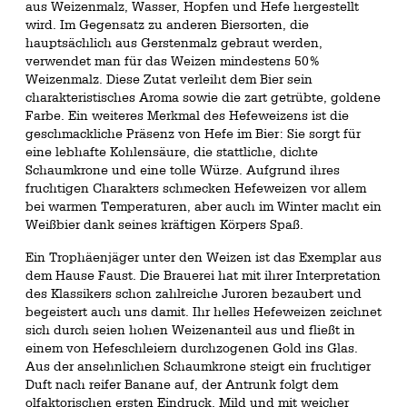
aus Weizenmalz, Wasser, Hopfen und Hefe hergestellt
wird. Im Gegensatz zu anderen Biersorten, die
hauptsächlich aus Gerstenmalz gebraut werden,
verwendet man für das Weizen mindestens 50%
Weizenmalz. Diese Zutat verleiht dem Bier sein
charakteristisches Aroma sowie die zart getrübte, goldene
Farbe. Ein weiteres Merkmal des Hefeweizens ist die
geschmackliche Präsenz von Hefe im Bier: Sie sorgt für
eine lebhafte Kohlensäure, die stattliche, dichte
Schaumkrone und eine tolle Würze. Aufgrund ihres
fruchtigen Charakters schmecken Hefeweizen vor allem
bei warmen Temperaturen, aber auch im Winter macht ein
Weißbier dank seines kräftigen Körpers Spaß.
Ein Trophäenjäger unter den Weizen ist das Exemplar aus
dem Hause Faust. Die Brauerei hat mit ihrer Interpretation
des Klassikers schon zahlreiche Juroren bezaubert und
begeistert auch uns damit. Ihr helles Hefeweizen zeichnet
sich durch seien hohen Weizenanteil aus und fließt in
einem von Hefeschleiern durchzogenen Gold ins Glas.
Aus der ansehnlichen Schaumkrone steigt ein fruchtiger
Duft nach reifer Banane auf, der Antrunk folgt dem
olfaktorischen ersten Eindruck. Mild und mit weicher