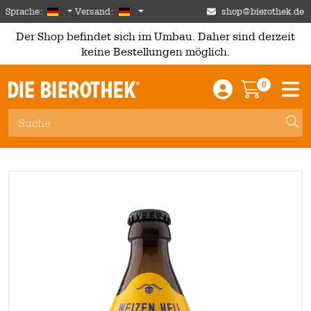
Skip to main content
German
Deutschland
Sprache:
Versand:
shop@bierothek.de
Der Shop befindet sich im Umbau. Daher sind derzeit
keine Bestellungen möglich.
0
Einloggen / An
Warenkor
M