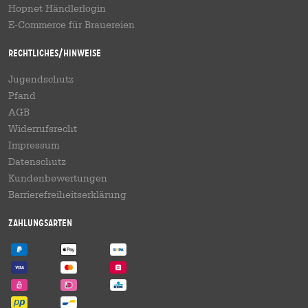
Hopnet Händlerlogin
E-Commerce für Brauereien
Rechtliches/Hinweise
Jugendschutz
Pfand
AGB
Widerrufsrecht
Impressum
Datenschutz
Kundenbewertungen
Barrierefreiheitserklärung
Zahlungsarten