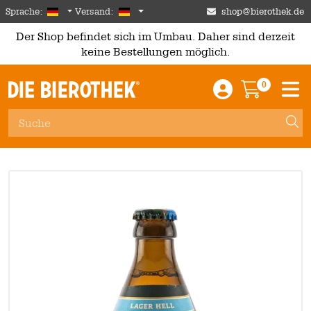
Skip to main content
German
Deutschland
Sprache:
Versand:
shop@bierothek.de
Der Shop befindet sich im Umbau. Daher sind derzeit
keine Bestellungen möglich.
0
Einloggen / An
Warenkor
M