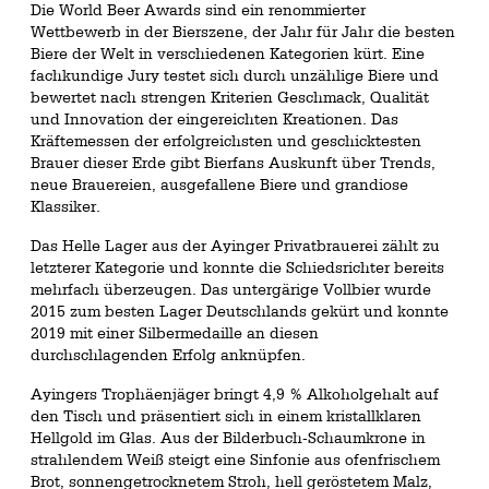
Die World Beer Awards sind ein renommierter
Wettbewerb in der Bierszene, der Jahr für Jahr die besten
Biere der Welt in verschiedenen Kategorien kürt. Eine
fachkundige Jury testet sich durch unzählige Biere und
bewertet nach strengen Kriterien Geschmack, Qualität
und Innovation der eingereichten Kreationen. Das
Kräftemessen der erfolgreichsten und geschicktesten
Brauer dieser Erde gibt Bierfans Auskunft über Trends,
neue Brauereien, ausgefallene Biere und grandiose
Klassiker.
Das Helle Lager aus der Ayinger Privatbrauerei zählt zu
letzterer Kategorie und konnte die Schiedsrichter bereits
mehrfach überzeugen. Das untergärige Vollbier wurde
2015 zum besten Lager Deutschlands gekürt und konnte
2019 mit einer Silbermedaille an diesen
durchschlagenden Erfolg anknüpfen.
Ayingers Trophäenjäger bringt 4,9 % Alkoholgehalt auf
den Tisch und präsentiert sich in einem kristallklaren
Hellgold im Glas. Aus der Bilderbuch-Schaumkrone in
strahlendem Weiß steigt eine Sinfonie aus ofenfrischem
Brot, sonnengetrocknetem Stroh, hell geröstetem Malz,